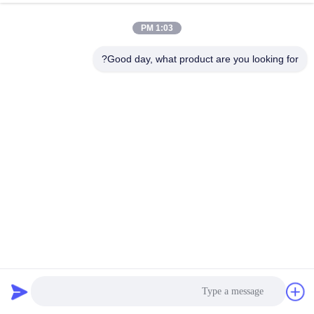
1:03 PM
Good day, what product are you looking for?
8 بوصة سوداء وافر صندوق الشحن 25 فتحات ESD مادة PP
صديقة للبيئة
صندوق شحن بسكويت الويفر
2025-05-21
232 المشاهدات