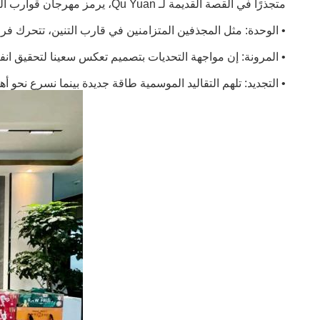
متجذرًا في القصة القديمة لـ Qu Yuan، يرمز مهرجان قوارب التنين إلى:
• الوحدة: مثل المجذفين المتزامنين في قارب التنين، تتحرك فرق
• المرونة: إن مواجهة التحديات بتصميم تعكس سعينا لتحقيق انف
• التجديد: تلهم التقاليد الموسمية طاقة جديدة بينما نسرع نحو أهدافنا