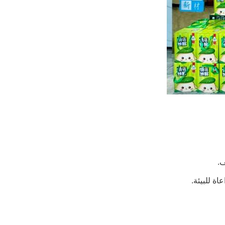
ف.
اة للبيئة.