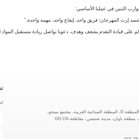
سد إرث المهرجان: فريق واحد، إيقاع واحد، مهمة واحدة."
نش
اش
المبنى A11، المنطقة D، المنطقة الصناعية الغربية، مجتمع مينجو،
منطقة باوان، مدينة شنتشن، مقاطعة GD CN