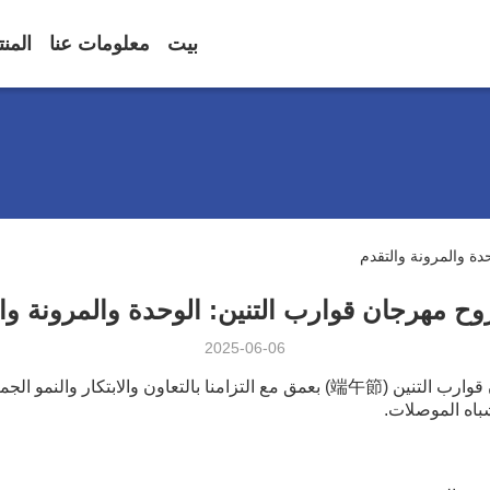
بيت
معلومات عنا
المن
دة والمرونة والتقدم
وح مهرجان قوارب التنين: الوحدة والمرونة وا
2025-06-06
1 يونيو 2025 – في Hiner-pack، تتردد التقاليد الخالدة لمهرجان قوارب التنين (端午節) بعم
باه الموصلات.