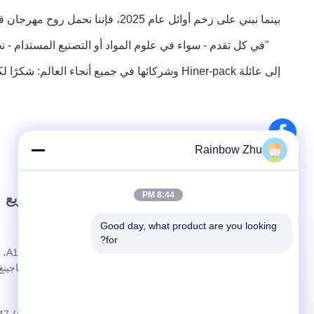
بينما نبني على زخم أوائل عام 2025، فإننا نحمل روح مهرجان قوارب التنين في عملنا الأساسي:
"في كل تقدم - سواء في علوم المواد أو التصنيع المستدام - نج
إلى عائلة Hiner-pack وشركائها في جميع أنحاء العالم: شكرًا لكم على قيادة التقدم بشغف وهدف. دعونا نواصل ريادة مستقبل المواد المتقدمة، متحدين في الابتكار.
Rainbow Zhu
8:44 PM
رابط سريع
اتصال سريع
Good day, what product are you looking 
بيت
العنوان
for?
معلومات عنا
شارع شاجينغ، 
المنتجات
الهاتف
القضايا