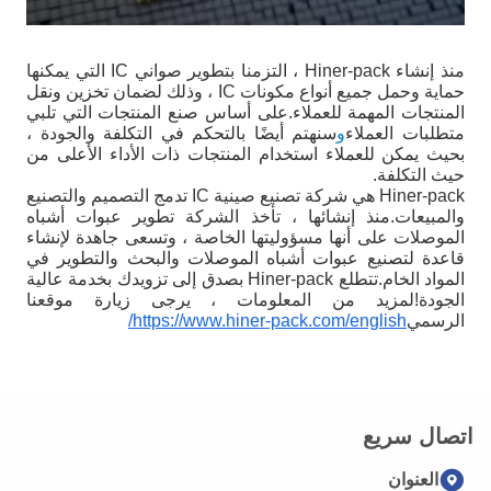
منذ إنشاء Hiner-pack ، التزمنا بتطوير صواني IC التي يمكنها
حماية وحمل جميع أنواع مكونات IC ، وذلك لضمان تخزين ونقل
المنتجات المهمة للعملاء.على أساس صنع المنتجات التي تلبي
متطلبات العملاء
و
سنهتم أيضًا بالتحكم في التكلفة والجودة ،
بحيث يمكن للعملاء استخدام المنتجات ذات الأداء الأعلى من
حيث التكلفة.
Hiner-pack هي شركة تصنيع صينية IC تدمج التصميم والتصنيع
والمبيعات.منذ إنشائها ، تأخذ الشركة تطوير عبوات أشباه
الموصلات على أنها مسؤوليتها الخاصة ، وتسعى جاهدة لإنشاء
قاعدة لتصنيع عبوات أشباه الموصلات والبحث والتطوير في
المواد الخام.تتطلع Hiner-pack بصدق إلى تزويدك بخدمة عالية
الجودة!لمزيد من المعلومات ، يرجى زيارة موقعنا
الرسمي
https://www.hiner-pack.com/english/
اتصال سريع
العنوان