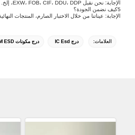
الإجابة: نحن نقبل EXW، FOB، CIF، DDU، DDP، إلخ. يمكنك اختيار واحد الذي هو الأكثر ملاءمة أو فعالية من حيث التكلفة بالنسبة لك.
5كيف نضمن الجودة؟
الإجابة: عيناتنا من خلال الاختبار الصارم، المنتجات النهائية تتوافق مع معايير JEDEC ال
العلامات:
درج IC Esd
درج مكونات DRAM ESD