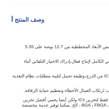
وصف المنتج
صناديق جيدك هي صناديق محددة قياسيا لنقل، التعامل، وتخزين الرقائق الكاملة والمكونات الأخرى، ويأتي الإنتاج في نفس الأبعاد المخططية من 12.7 بوصة على 5.35
كامل لإنتاج فعال،إدراك الاختيار التلقائي أثناء
تصميم الهيكل والشكل بما يتماشى مع المعايير الدولية JEDEC يمكن أن تلبي تماما أيضا متطلبات المكونات الحاملة أو IC من الدرج،وظيفة تحمل لتلبية متطلبات نظام التغذية
وتوفر مجموعة متنوعة من حلول تصميم IC التعبئة على أساس رقاقة الخاص بك، وعلبة مخصصة 100٪ ليست مناسبة فقط لتخزين ICs ولكن أيضا يحمي أفضل تخزين
رقاقة.لقد صممنا الكثير من طرق التعبئة، والتي تشمل أيضًا BGA ، FBGA ، LGA ، QFN ، QFP ، PGA ، TQFP ، LQFP ، SoC ، SiP ، الخ. يمكننا توفير خدمة مخصصة