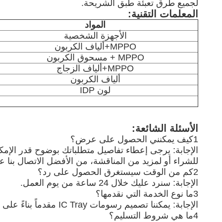
لجميع طرق تعبئة طبق الشريحة.
المعلمات التقنية:
المواد
الأجهزة الشخصية
MPPO+ألياف الكربون
MPPO + مسحوق الكربون
MPPO+ألياف الزجاج
ألياف الكربون
لون IDP
الأسئلة الشائعة:
1كيف يمكنني الحصول على عرض؟
الإجابة: يرجى إعطاء تفاصيل متطلباتك بوضوح قدر الإم
للشراء أو لمزيد من المناقشة، من الأفضل الاتصال بنا ع
2كم من الوقت سيستغرق الحصول على رد؟
الإجابة: سنرد عليك خلال 24 ساعة من يوم العمل.
3ما نوع الخدمة التي نقدمها؟
الإجابة: يمكننا تصميم رسومات IC Tray مقدماً بناءً على وصفك الواضح لـ IC أو المكون. توفير خدمة واحدة من التصميم إلى التعبئة والتغليف والشحن.
4ما هي شروط التسليم؟