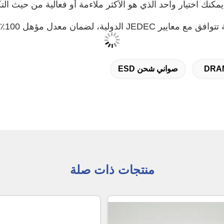
دولية، لضمان معدل مؤهل 100٪.
صواني شحن ESD
منتجات ذات صلة