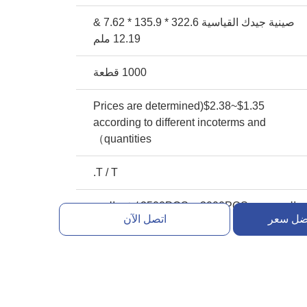
صينية جيدك القياسية 322.6 * 135.9 * 7.62 &
12.19 ملم
1000 قطعة
$1.35~$2.38(Prices are determined
according to different incoterms and
quantities）
T / T.
القدرة بين 2500PCS ~ 3000PCS / في اليوم
ضل سعر
اتصل الآن
الواحد