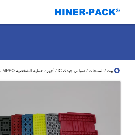
بيت
المنتجات
صواني جيدك IC
أجهزة حماية الشخصية MPPO علبة JEDEC القياسية المضادة للستاتيكية التي تتجنب التقاط اليدوي
/
/
/