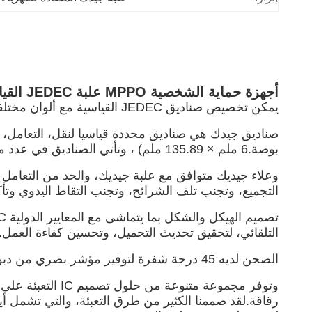
أجهزة حماية الشخصية MPPO علبة JEDEC القياسية المضادة للستاتيكية التي تتجنب التقاط اليدوي
يمكن تخصيص صناديق JEDEC القياسية مع ألوان مختلفة لشرائح IC
بوصة.6 ملم × 135.89 ملم) ، وتأتي الصناديق في عدد من الملفات الشخصية المختلفة.
وعلاء جيديك متوافق مع علبة جيديك، والحد من التعامل الي
التجميع، وتجنب تلف الشرائح، وتجنب التقاط اليدوي وتأ
التلقائي، لتحقيق تحديث التحميل، وتحسين كفاءة العمل.
الصحن لديه 45 درجة شفرة لتوفير مؤشر بصري من دبوس 1 التوجه من IC ومنع كومة من الأخطاء، والحد من احتمالات ارتكاب العمال الأخطاء،وتعظيم حماية الرقاقة.