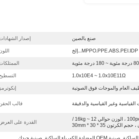
صنع بالصين
إصدار الشهادات
MPPO.PPE.ABS.PEI.IDP...إلخ
اللون
80 درجة مئوية ~ 180 درجة مئوية
الممتلكات
1.0x10E4 ~ 1.0x10E11Ω
التسطيح
ظيف العام والموجات فوق الصوتية
إنكوترمز
 القياسية وغير القياسية والدقيقة
قالب الحقن
80 ~ 100pcs / Per Carton ، الوزن حوالي 12 ~ 16kg / 
القدرة على العرض
 الكرتون 35 * 30 * 30mm
الساكنة
, 
صينية OEM المضادة للكهرباء الساكنة
, 
صينية جيدك