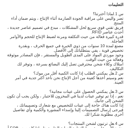
التعليمات
س 1.لماذا أخترتنا؟
تصر واليس على مراقبة الجودة الصارمة أثناء الإنتاج ، ويتم ضمان أداء
المنتج.
فريق تقني قوي سريع لحل المشكلات ، مبدع في تصميم عناصر جديدة ،
أحدث عناصر RFID.
قدرة كبيرة فعالة من حيث التكلفة ومرنة لضبط الإنتاج للحجم والأوامر
العاجلة.
مصنع لمدة 10 سنوات من ذوي الخبرة في جميع الحرف ، وبقدرة
تخصيص قوية ، يفي بمتطلباتك إلى الأفضل.
وجود موردي المواد على المدى الطويل والمستقر ، فإن المصادر موثوقة
وفعالة من حيث الوقت.
امتلاك وكلاء شحن محترفين.تصل إليك البضائع بسرعة ، وتوفر لك
التكاليف.
س 2.هل يمكنني الطلب إذا كانت الكمية أقل من موك؟
نعم وسيتم أخذها كعينة من أجل الإنتاج.نحن نأخذ أكثر جدية في أمر
العينة.
س 3.هل يمكنني الحصول على عينات مجانية؟
نعم ، إذا تم توفير عينات لدينا في المخزون للاختبار ، ولكن يجب أن تكون
الشحن إلى جانبك.
إذا كانت هناك حاجة إلى عينات للتخصيص مع شعارك وتصميماتك ،
فيرجى إرسال التصميمات إلينا وإسداء المشورة والكمية وأي تفاصيل
أخرى مطلوبة.شكرا لك.
س 4.هل ترتبون لشحن المنتجات؟