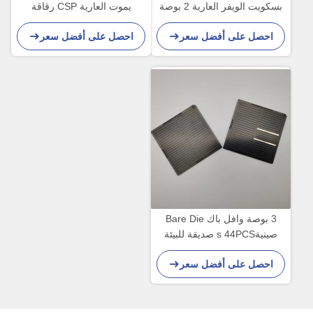
بسكويت الويفر العارية 2 بوصة
يموت العارية CSP رقاقة
ESD
مقياس حزمة نقل IC
احصل على أفضل سعر
احصل على أفضل سعر
3 بوصة وافل باك Bare Die
صينيةs 44PCS صديقة للبيئة
احصل على أفضل سعر