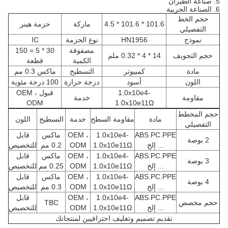
5. صناعة الطيران
6. الصناعة الحربية
حجم الخط
101.6 * 101.6 * 4.5
ماركة
حزمة هينر
التفصيلي
نموذج
HN1956
نوع الحزمة
IC
مصفوفة
30 * 5 = 150
حجم التجويف
14 * 4 * 0.32 ملم
الكمية
قطعة
مادة
كمبيوتر
التسطيح
ماكس 0.3 مم
اللون
أسود
درجة حرارة
100 درجة مئوية
1.0x10e4-
قبول OEM ،
مقاومة
خدمة
ODM
1.0x10e11Ω
حجم المخطط
مادة
مقاومة السطح
خدمة
التسطيح
اللون
التفصيلي
ABS.PC.PPE
1.0x10e4-
OEM ،
ماكس
قابل
2 بوصة
... إلخ
1.0x10e11Ω
ODM
0.2 مم
للتخصيص
ABS.PC.PPE
1.0x10e4-
OEM ،
ماكس
قابل
3 بوصة
... إلخ
1.0x10e11Ω
ODM
0.25 مم
للتخصيص
ABS.PC.PPE
1.0x10e4-
OEM ،
ماكس
قابل
4 بوصة
... إلخ
1.0x10e11Ω
ODM
0.3 مم
للتخصيص
ABS.PC.PPE
1.0x10e4-
OEM ،
قابل
حجم مخصص
TBC
... إلخ
1.0x10e11Ω
ODM
للتخصيص
تقديم تصميم وتغليف احترافيين لمنتجاتك