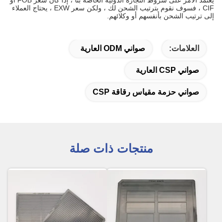
يعتمد الأمر على شروط التجارة الدولية الخاصة بنا ، إذا كان سعر FOB أو
CIF ، فسوف نقوم بترتيب الشحن لك ، ولكن سعر EXW ، يحتاج العملاء
إلى ترتيب الشحن بأنفسهم أو وكلائهم.
العلامات:
صواني ODM العارية
صواني CSP العارية
صواني حزمة مقياس رقاقة CSP
منتجات ذات صلة