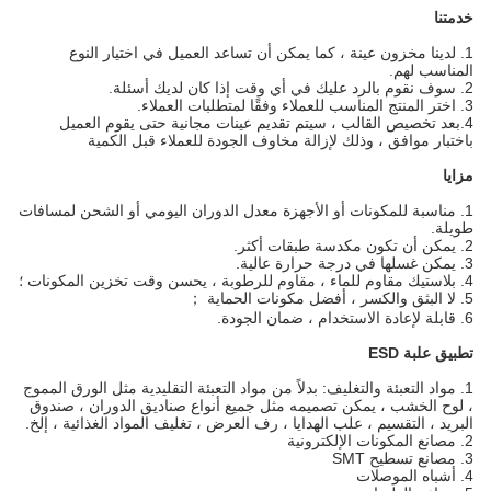
خدمتنا
1. لدينا مخزون عينة ، كما يمكن أن تساعد العميل في اختيار النوع
المناسب لهم.
2. سوف نقوم بالرد عليك في أي وقت إذا كان لديك أسئلة.
3. اختر المنتج المناسب للعملاء وفقًا لمتطلبات العملاء.
4.بعد تخصيص القالب ، سيتم تقديم عينات مجانية حتى يقوم العميل
باختبار موافق ، وذلك لإزالة مخاوف الجودة للعملاء قبل الكمية
مزايا
1.
مناسبة للمكونات أو الأجهزة معدل الدوران اليومي أو الشحن لمسافات
طويلة.
2. يمكن أن تكون مكدسة طبقات أكثر.
3. يمكن غسلها في درجة حرارة عالية.
4. بلاستيك مقاوم للماء ، مقاوم للرطوبة ، يحسن وقت تخزين المكونات ؛
5. لا البثق والكسر ، أفضل مكونات الحماية ；
6. قابلة لإعادة الاستخدام ، ضمان الجودة.
تطبيق علبة ESD
1. مواد التعبئة والتغليف: بدلاً من مواد التعبئة التقليدية مثل الورق المموج
، لوح الخشب ، يمكن تصميمه مثل جميع أنواع صناديق الدوران ، صندوق
البريد ، التقسيم ، علب الهدايا ، رف العرض ، تغليف المواد الغذائية ، إلخ.
2. مصانع المكونات الإلكترونية
3. مصانع تسطيح SMT
4. أشباه الموصلات