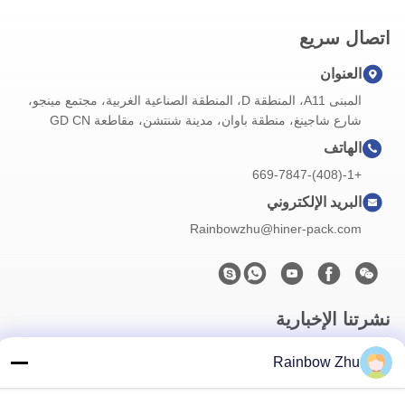
اتصال سريع
العنوان
المبنى A11، المنطقة D، المنطقة الصناعية الغربية، مجتمع مينجو،
شارع شاجينغ، منطقة باوان، مدينة شنتشن، مقاطعة GD CN
الهاتف
+1-(408)-669-7847
البريد الإلكتروني
Rainbowzhu@hiner-pack.com
نشرتنا الإخبارية
اشترك في نشرتنا الإخبارية للحصول على خصومات وأكثر.
Rainbow Zhu