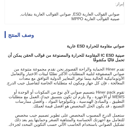
إبراز:
صواني القوالب العارية ESD
, 
صواني القوالب العارية بنفايات
, 
صينية القوالب العارية MPPO
وصف المنتج
صواني مقاومة للحرارة ESD عارية
صينية IC ESD المقاومة للحرارة والمصنوعة من قوالب الحقن يمكن أن
تحمل قالبًا مكشوفًا
تقدم Hiner الحماية والراحة القصوى.نحن نقدم مجموعة متنوعة من
صواني المصفوفة لتلبية المتطلبات الأكثر تطلبًا لبيئات الاختبار والتعامل
الأوتوماتيكية الحالية.بينما توفر المعايير الدولية التوافق مع معدات
المعالجة ، فإن كل جهاز ومكون له متطلباته الخاصة لتفاصيل جيب الدرج.
تقوم Hiner pack بتصميم صواني لأي نوع من المكونات أو الوحدة أو
MEMS أو الأجهزة ، ولا يلزم أن تكون بتنسيق جيدك.العمل مع متطلبات
التطبيق ، والمبادئ الهندسية ، وتكنولوجيا المواد ، وأفضل ممارسات
التصنيع ، قد يكون الحل المخصص هو أفضل قيمة لعملك.
ستعمل الدرج المصبوب المخصص على تطوير تصميم جيب مخصص
للتعامل مع أجهزتك الحساسة والمتناهية الصغر وحمايتها.يتم بعد ذلك
تشكيل الصواني باستخدام الحاسب الآلي حسب التكوين المحدد لجزءك.