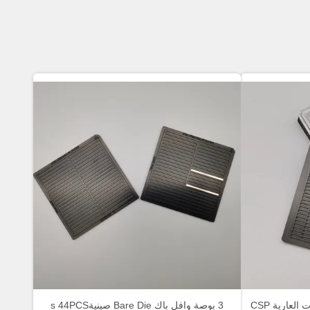
ODM مكافحة ساكنة صواني يموت العارية CSP
3 بوصة وافل باك Bare Die صينيةs 44PCS