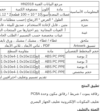
مرجع البيانات الفنية HN2018
مادة
اللون
مصفوفة الكمية
حجم 
المعلومات الأساسية
عضلات المعدة
أسود
10 * 10 = 100 قطعة
2 * 1.12 * 0.5 ملم
بحجم
الطول * العرض * الارتفاع (حسب متطلبات ال
ميزة
متين ، قابل لإعادة الاستخدام ، صديق للبيئة ، قا
أ. العينات المجانية: يتم اختيارها من المنتجات ا
عينة
عينات مخصصة حسب التصميم / الطلب الخا
ملحق
غطاء / غطاء ، مشبك / مشبك ، ورق تايف
تنسيق Artowrk
PDF ، ثنائي الأبعاد ، ثلاثي الأبعاد
حجم المخطط التفصيلي
مادة
مقاومة السطح
2 بوصة
ABS.PC.PPE ... إلخ
1.0x10e4-1.0x10e11Ω
M
3 بوصة
ABS.PC.PPE ... إلخ
1.0x10e4-1.0x10e11Ω
M
4 بوصة
ABS.PC.PPE ... إلخ
1.0x10e4-1.0x10e11Ω
M
حجم مخصص
ABS.PC.PPE ... إلخ
1.0x10e4-1.0x10e11Ω
M
تقديم تصميم وتغليف احترافيين لم
تطبيق المنتج
رقاقة يموت / شريط / رقائق مكون وحدة PCBA
تغليف المكونات الإلكترونية تغليف الجهاز البصري
التعبئة والتغليف