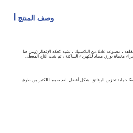
وصف المنتج
فة ، مصنوعة عادةً من البلاستيك ، تشبه كعكة الإفطار (ومن هنا
ء مغطاة بورق مضاد للكهرباء الساكنة ، ثم يثبت التاج المغطى
وعة من حلول تصميم IC للتغليف بناءً على الشريحة الخاصة بك ، الدرج المخصص 100٪ ليس مناسبًا فقط لتخزين IC ولكن أيضًا حماية تخزين الرقائق بشكل أفضل. لقد صممنا الكثير من طرق