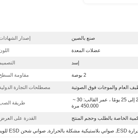
صنع بالصين
إصدار الشهادات
عضلات المعدة
اللون
إسد
التصميم
2 بوصة
مقاومة السطح
ظيف العام والموجات فوق الصوتية
مصطلحات التجارة الدولية
المهلة الزمنية من 20 إلى 25 يومًا ، عمر القالب: 30 ~ 
طريقة الصب:
450.000 مرة
كمية الخاصة بالطلب وحجم المنتج
القدرة على العرض
ة ESD
, 
صواني بلاستيكية مشكلة بالحرارة
, 
صواني شحن ESD للويفر