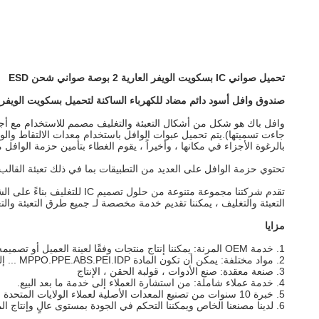
تحميل صواني IC بسكويت الويفر العارية 2 بوصة صواني شحن ESD
صندوق وافل أسود دائم مضاد للكهرباء الساكنة لتحميل بسكويت الويفر ا
وافل باك هو شكل من أشكال التعبئة والتغليف مصمم للاستخدام مع أجزا
جاءت تسميتها).يتم تحميل عبوات الوافل باستخدام معدات الالتقاط وال
بالرغوة الأجزاء في مكانها ، وأخيراً ، يقوم الغطاء بتأمين حزمة الوافل مع
تحتوي حزمة الوافل على العديد من التطبيقات بما في ذلك تعبئة القالب
التعبئة والتغليف ، يمكننا تقديم خدمة مخصصة لـ جميع طرق التعبئة والت
مزايا
1.
خدمة OEM المرنة: يمكننا إنتاج منتجات وفقًا لعينة العميل أو تصميمه.
2.
مواد مختلفة: يمكن أن تكون المادة MPPO.PPE.ABS.PEI.IDP ... إلخ.
3.
صنعة معقدة: صنع الأدوات ، قولبة الحقن ، الإنتاج
4.
خدمة عملاء شاملة: من استشارة العملاء إلى خدمة ما بعد البيع.
5.
خبرة 10 سنوات من تصنيع المعدات الأصلية لعملاء الولايات المتحدة الأمريكية والاتحاد الأوروبي.
6.
لدينا مصنعنا الخاص ويمكننا التحكم في الجودة بمستوى عالٍ وإنتاج ا