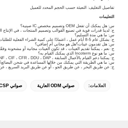
تفاصيل التغليف: التعبئة حسب الحجم المحدد للعميل
التعليمات
س: هل يمكنك أن تفعل OEM وتصميم مخصص IC صينية؟
ج: لدينا قدرات قوية في تصنيع القوالب وتصميم المنتجات ، في الإنتاج الضخم لجميع أنواع صواني IC ،
س: ما هي مدة التسليم؟
ج: بشكل عام 5-8 أيام عمل ، اعتمادًا على كمية الشراء الفعلية للطلبات.
س: هل تقدمون عينات؟هل هو مجاني أم إضافي؟
ج: نعم ، يمكننا تقديم العينات ، قد تكون العينات مجانية أو مشحونة وفق
س: ما هو نوع Incoterm الذي يمكنك القيام به؟
ج: يمكننا دعم القيام بالأعمال السابقة ، FOB ، CNF ، CIF ، CFR ، DDU ، DAP وما إلى ذلك وغير ذلك من شروط التجارة الدولية كما هو متفق عليه.
س: ما هي الطريقة التي يمكنك من خلالها المساعدة في شحن البضائع؟
ج: عن طريق البحر ، عن طريق الجو ، أو عن طريق البريد السريع ، عن 
العلامات:
صواني ODM العارية
صواني CSP العارية