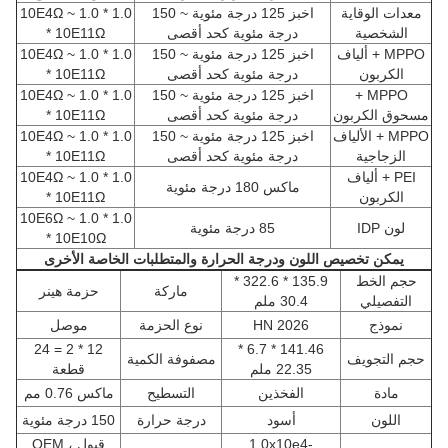
معدات الوقاية
اخبز 125 درجة مئوية ~ 150
1.0 * 10E4Ω ~ 1.0
الشخصية
درجة مئوية كحد أقصى
* 10E11Ω
MPPO + ألياف
اخبز 125 درجة مئوية ~ 150
1.0 * 10E4Ω ~ 1.0
الكربون
درجة مئوية كحد أقصى
* 10E11Ω
MPPO +
اخبز 125 درجة مئوية ~ 150
1.0 * 10E4Ω ~ 1.0
مسحوق الكربون
درجة مئوية كحد أقصى
* 10E11Ω
MPPO + الألياف
اخبز 125 درجة مئوية ~ 150
1.0 * 10E4Ω ~ 1.0
الزجاجية
درجة مئوية كحد أقصى
* 10E11Ω
PEI + ألياف
1.0 * 10E4Ω ~ 1.0
ماكس 180 درجة مئوية
الكربون
* 10E11Ω
1.0 * 10E6Ω ~ 1.0
لون IDP
85 درجة مئوية
* 10E10Ω
يمكن تخصيص اللون ودرجة الحرارة والمتطلبات الخاصة الأخرى
حجم الخط
135.9 * 322.6 *
ماركة
حزمة هينر
التفصيلي
30.4 ملم
نموذج
HN 2026
نوع الحزمة
موصل
12 * 2 = 24
141.46 * 6.7 *
حجم التجويف
مصفوفة الكمية
22.35 ملم
قطعة
مادة
الفخذين
التسطيح
ماكس 0.76 مم
اللون
أسود
درجة حرارة
150 درجة مئوية
1.0x10e4-
قبول OEM ،