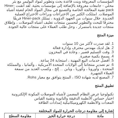
المؤسسات المعروفة وبنت قاعدة بحث وتطوير لمواد البوليمر مع بئر
محلي - جامعات معروفة بالإضافة إلى مؤسسات بحثية. لقد أتقنت Hiner-
pack تقنية المعالجة الخاصة والتصنيع في مجال المواد الخام لتعبئة أشباه
الموصلات. امتلكت الكثير من الاختراعات وبراءات الاختراع العملية
الجديدة. خلال سنوات من الجهود الدؤوبة ، تمتلك Hiner-pack فريقًا
محترفًا للبحث والتطوير لتحسين منتجات تغليف أشباه الموصلات ، وإطلاق
منتجات جديدة باستمرار ، وحل طلب العملاء على منتجات عالية الجودة.
ميزة المنتج
1. لقد صدرت لأكثر من 10 سنوات
2. هل لديك مهندس محترف وإدارة فعالة
3. وقت التسليم قصير ، وعادة في المخزون
4. يسمح بكمية صغيرة.
5. أفضل خدمات البيع المهنية ، استجابة 24 ساعة.
6. تم تصدير منتجاتنا إلى الولايات المتحدة الأمريكية ، وألمانيا ، والمملكة
المتحدة ، وأوروبا ، وكوريا ، ويابن ... إلخ ، وكسب العديد من سمعة
العملاء الشهيرة.
7. المصنع لديه شهادة ISO ، المنتج يتوافق مع معيار Rohs.
تطبيق المنتج
تكنولوجيا عرض النظام المضمن لأشباه الموصلات المكونة الإلكترونية
اختبار حساس الأنظمة الدقيقة والنانوية وتقنية القياس
المعدات والأنظمة الكهروميكانيكية إمدادات الطاقة
إشارة إلى مقاومة درجات الحرارة للمواد المختلفة
مادة
درجة حرارة الخبز
مقاومة السطح