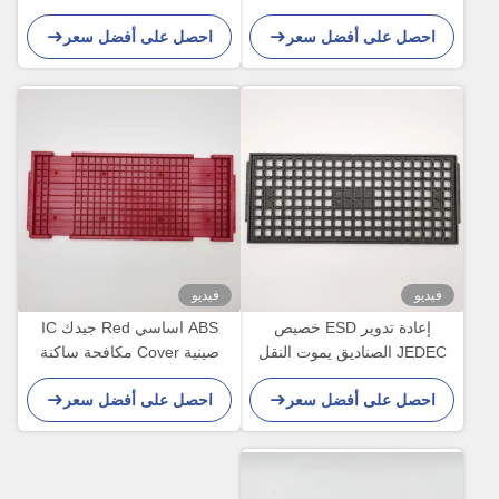
صديقة للبيئة
احصل على أفضل سعر
احصل على أفضل سعر
فيديو
فيديو
إعادة تدوير ESD خصيص
ABS اساسي Red جيدك IC
JEDEC الصناديق يموت النقل
صينية Cover مكافحة ساكنة
BGA رقائق مقاومة درجات
ESD صينيةs
احصل على أفضل سعر
احصل على أفضل سعر
الحرارة العالية