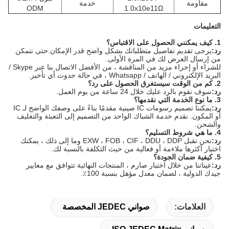
مقاومة
خدمة
ODM
1.0x10e11Ω
التعليمات
1. كيف يمكنني الحصول على الاقتباس؟
رد:
يرجى تقديم تفاصيل متطلباتك بشكل واضح قدر الإمكان.حتى نتمكن
من إرسال العرض لك في المرة الأولى.
للشراء أو إجراء مزيد من المناقشة ، من الأفضل الاتصال بنا عبر Skype /
البريد الإلكتروني / الهاتف / Whatsapp ، في حالة حدوث أي تأخير.
2. كم من الوقت سيستغرق الحصول على رد؟
رد:
سوف نقوم بالرد عليك خلال 24 ساعة من يوم العمل.
3. ما نوع الخدمة التي نقدمها؟
رد:
يمكننا تصميم رسومات IC صينية مقدمًا بناءً على وصفك الواضح لـ IC
أو المكون. نقدم خدمة الشباك الواحد من التصميم إلى التعبئة والتغليف
والشحن.
4. ما هي شروط التسليم؟
رد:
نحن نقبل
EXW ، FOB ، CIF ، DDU ، DDP
وما إلى ذلك ، يمكنك
اختيار أكثرها ملاءمة أو فعالية من حيث التكلفة بالنسبة لك.
5. كيفية ضمان الجودة؟
رد:
عيناتنا من خلال اختبار صارم ، المنتجات النهائية تتوافق مع معايير
جيدك الدولية ، لضمان معدل مؤهل بنسبة 100٪.
العلامات:
صواني JEDEC المخصصة