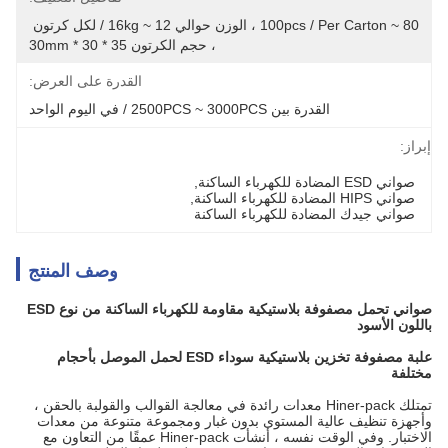
80 ~ 100pcs / Per Carton ، الوزن حوالي 12 ~ 16kg / لكل كرتون 
، حجم الكرتون 35 * 30 * 30mm
القدرة على العرض:
القدرة بين 2500PCS ~ 3000PCS / في اليوم الواحد
إبراز:
صواني ESD المضادة للكهرباء الساكنة
, 
صواني HIPS المضادة للكهرباء الساكنة
, 
صواني جيدك المضادة للكهرباء الساكنة
وصف المنتج
صواني تحمل مصفوفة بلاستيكية مقاومة للكهرباء الساكنة من نوع ESD
باللون الأسود
علبة مصفوفة تخزين بلاستيكية سوداء ESD لحمل الموصل بأحجام
مختلفة
تمتلك Hiner-pack معدات رائدة في معالجة القوالب والقولبة بالحقن ،
وأجهزة تنظيف عالية المستوى بدون غبار ومجموعة متنوعة من معدات
الاختبار. وفي الوقت نفسه ، أنشأت Hiner-pack عمقًا من التعاون مع