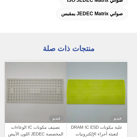
صواني ISO JEDEC Matrix
صواني JEDEC Matrix بمقبس
منتجات ذات صلة
فيديو
فيديو
علبة مكونات DRAM IC ESD
تصنيف مكونات IC الوعاءات
لتعبئة أجزاء الإلكترونيات
المخصصة JEDEC اللون الأبيض