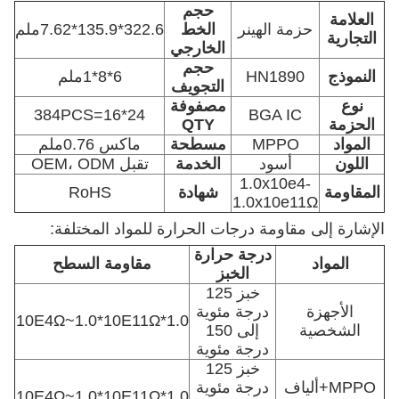
حجم
العلامة
حزمة الهينر
الخط
322.6*135.9*7.62ملم
التجارية
الخارجي
حجم
النموذج
HN1890
6*8*1ملم
التجويف
نوع
مصفوفة
24*16=384PCS
BGA IC
الحزمة
QTY
المواد
MPPO
مسطحة
ماكس 0.76ملم
اللون
أسود
الخدمة
تقبل OEM، ODM
1.0x10e4-
المقاومة
شهادة
RoHS
1.0x10e11Ω
الإشارة إلى مقاومة درجات الحرارة للمواد المختلفة:
درجة حرارة
المواد
مقاومة السطح
الخبز
خبز 125
الأجهزة
درجة مئوية
1.0*10E4Ω~1.0*10E11Ω
الشخصية
إلى 150
درجة مئوية
خبز 125
MPPO+ألياف
درجة مئوية
1.0*10E4Ω~1.0*10E11Ω