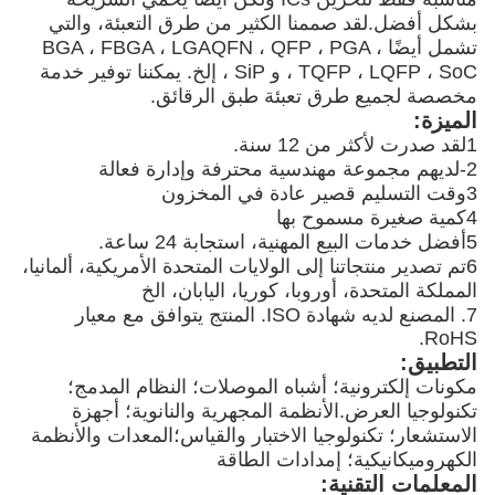
بشكل أفضل.لقد صممنا الكثير من طرق التعبئة، والتي
تشمل أيضًا BGA ، FBGA ، LGAQFN ، QFP ، PGA ،
TQFP ، LQFP ، SoC ، و SiP ، إلخ. يمكننا توفير خدمة
مخصصة لجميع طرق تعبئة طبق الرقائق.
الميزة:
1لقد صدرت لأكثر من 12 سنة.
2-لديهم مجموعة مهندسية محترفة وإدارة فعالة
3وقت التسليم قصير عادة في المخزون
4كمية صغيرة مسموح بها
5أفضل خدمات البيع المهنية، استجابة 24 ساعة.
6تم تصدير منتجاتنا إلى الولايات المتحدة الأمريكية، ألمانيا،
المملكة المتحدة، أوروبا، كوريا، اليابان، الخ
7. المصنع لديه شهادة ISO. المنتج يتوافق مع معيار
RoHS.
التطبيق:
مكونات إلكترونية؛ أشباه الموصلات؛ النظام المدمج؛
تكنولوجيا العرض.
الأنظمة المجهرية والنانوية؛ أجهزة
الاستشعار؛ تكنولوجيا الاختبار والقياس؛
المعدات والأنظمة
الكهروميكانيكية؛ إمدادات الطاقة
المعلمات التقنية: