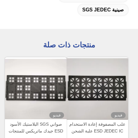
صينية SGS JEDEC
منتجات ذات صلة
فيديو
فيديو
علب المصفوفة إعادة الاستخدام
صواني SGS البلاستيك الأسود
ESD JEDEC IC علبة الشحن
ESD جيدك ماتريكس للمنتجات
للأجهزة البصرية
الإلكترونية