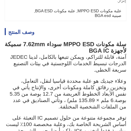
إبراز:
علبة مكونات MPPO ESD
, 
علبة مكونات BGA ESD
, 
صينية BGA esd
وصف المنتج
سلة مكونات MPPO ESD سوداء 7.62mm سميكة
لأجهزة BGA IC
آمنة، قابلة للتراكم، ويمكن تتبعها بالكامل، لدينا JEDEC
الدرجات تبسيط الخدمات اللوجستية في بيئات التصنيع
سريعة الخطى.
وعلاء جيديك هو علبة محددة قياسيا لنقل، التعامل،
وتخزين رقائق كاملة ومكونات أخرى، والإنتاج يأتي في
نفس الأبعاد الخطوط العريضة من 12.7 بوصة من 5.35
بوصة.6 ملم × 135.89 ملم) ، وتأتي الصناديق في عدد
من الملفات الشخصية المختلفة.
توفر مجموعة متنوعة من حلول تصميم IC التعبئة على
أساس الشريحة الخاصة بك، وعلبة مخصصة 100٪ ليست
مناسبة فقط لتخزين ICs ولكن أيضا يحمي الشريحة