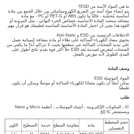
ما هي المواد الآمنة من ESD؟
يتم إنشاء مواد آمنة من التفريغ الكهروستاتيكي من خلال الجمع بين مادة
أساسية مُحسَّنة - غالبًا ما تكون ABS أو PET-G أو PC - مع مادة
مضافة.ستحدد المادة الأساسية خصائص الجزء النهائي ، مثل المرونة أو
القوة.هذا يعني أن اختيار المادة الأساسية المناسبة لتطبيقك هو قرار مهم.
الاختلافات الرئيسية بين ESD و Anti-Static.
يحتوي مضاد الكهرباء الساكنة على طلاء أو مادة مضافة كيميائية تعمل
على تبديد الشحنات الساكنة عبر سطحها بحيث لا تتراكم أبدًا ما يكفي من
الشحنات لتتعرض لصدمة.يُعد ESD حلاً أكثر قوة يقدم نتائج أطول على
المدى الطويل لأنه مؤرض بالفعل.
وصف المادة
المواد الموصلة ESD
يمكن أيضًا أن يكون مضادًا للكهرباء الساكنة أو موصلًا ويمكن أن يكون
طبيعيًا.
طلب
IC ، المكونات الإلكترونية ، أشباه الموصلات ، أنظمة Micro و Nano
ومستشعر IC إلخ
حجم المخطط
مادة
مقاومة السطح
خدمة
التسطيح
اللون
التفصيلي