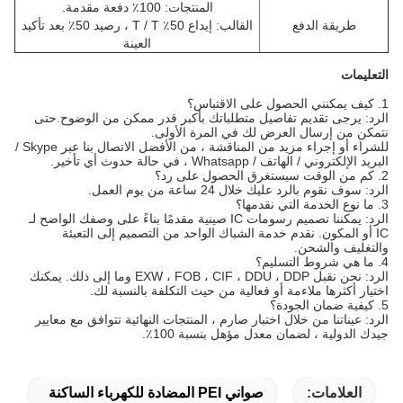
المنتجات: 100٪ دفعة مقدمة.
طريقة الدفع
القالب: إيداع 50٪ T / T ، رصيد 50٪ بعد تأكيد
العينة
التعليمات
1. كيف يمكنني الحصول على الاقتباس؟
الرد: يرجى تقديم تفاصيل متطلباتك بأكبر قدر ممكن من الوضوح.حتى
نتمكن من إرسال العرض لك في المرة الأولى.
للشراء أو إجراء مزيد من المناقشة ، من الأفضل الاتصال بنا عبر Skype /
البريد الإلكتروني / الهاتف / Whatsapp ، في حالة حدوث أي تأخير.
2. كم من الوقت سيستغرق الحصول على رد؟
الرد: سوف نقوم بالرد عليك خلال 24 ساعة من يوم العمل.
3. ما نوع الخدمة التي نقدمها؟
الرد: يمكننا تصميم رسومات IC صينية مقدمًا بناءً على وصفك الواضح لـ
IC أو المكون. نقدم خدمة الشباك الواحد من التصميم إلى التعبئة
والتغليف والشحن.
4. ما هي شروط التسليم؟
الرد: نحن نقبل EXW ، FOB ، CIF ، DDU ، DDP وما إلى ذلك. يمكنك
اختيار أكثرها ملاءمة أو فعالية من حيث التكلفة بالنسبة لك.
5. كيفية ضمان الجودة؟
الرد: عيناتنا من خلال اختبار صارم ، المنتجات النهائية تتوافق مع معايير
جيدك الدولية ، لضمان معدل مؤهل بنسبة 100٪.
العلامات:
صواني PEI المضادة للكهرباء الساكنة