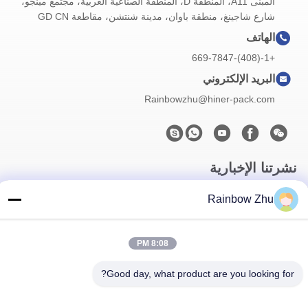
المبنى A11، المنطقة D، المنطقة الصناعية الغربية، مجتمع مينجو،
شارع شاجينغ، منطقة باوان، مدينة شنتشن، مقاطعة GD CN
الهاتف
+1-(408)-669-7847
البريد الإلكتروني
Rainbowzhu@hiner-pack.com
نشرتنا الإخبارية
اشترك في نشرتنا الإخبارية للحصول على خصومات وأكثر.
Rainbow Zhu
8:08 PM
Good day, what product are you looking for?