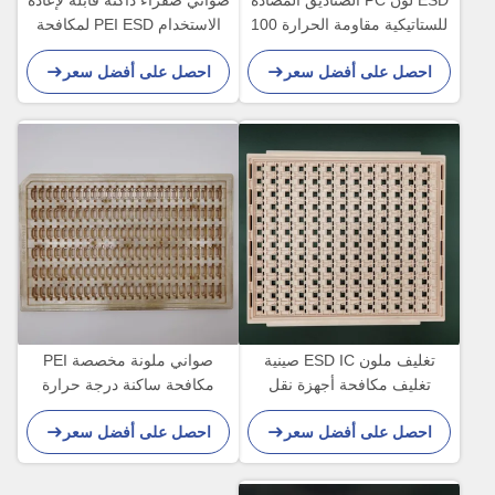
ESD لون PC الصناديق المضادة
صواني صفراء داكنة قابلة لإعادة
للستاتيكية مقاومة الحرارة 100
الاستخدام PEI ESD لمكافحة
درجة لوحدات PCBA
ساكنة لموصل IC
احصل على أفضل سعر
احصل على أفضل سعر
تغليف ملون ESD IC صينية
صواني ملونة مخصصة PEI
تغليف مكافحة أجهزة نقل
مكافحة ساكنة درجة حرارة
البلاستيك الثابتة
عالية 180 درجة
احصل على أفضل سعر
احصل على أفضل سعر