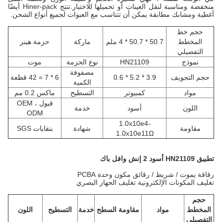
منخفضة ومناسبة لنقل العينات أو تحميلها للاختبار.تنتج Hiner-pack أيضًا
أغطية ومشابك مطابقة يمكن أن تتناسب مع العبوات لجميع أنواع الشحن.
حجم خط
المخطط
50.7 * 50.7 * 4 ملم
ماركة
حزمة هينر
التفصيلي
نموذج
HN21109
نوع الحزمة
موت
مصفوفة
حجم التجويف
3.9 * 5.2 * 0.6
6 * 7 = 42 قطعة
الكمية
مواد
كمبيوتر
التسطيح
ماكس 0.2 مم
قبول OEM ،
اللون
أسود
خدمة
ODM
1.0x10e4-
مقاومة
شهادة
بنفايات SGS
1.0x10e11Ω
تطبيق
HN21109 أسود
2 إنش وافل باك
رقاقة يموت / شريط / رقائق مكون وحدة PCBA
تغليف المكونات الإلكترونية تغليف الجهاز البصري
حجم
المخطط
مواد
مقاومة السطح
خدمة
التسطيح
اللون
التفصيلي