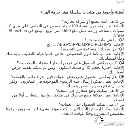
أسئلة وأجوبة من منتجات سلسلة هينر حزمة الهراء
س 1: هل أنت مصنع أو شركة تجارية؟
الإجابة: نحن مصنعون بنسبة 100٪ متخصصون في التغليف على مدى 10
سنوات بمساحة ورشة عمل تبلغ 4500 متر مربع ، وتقع في Shenzhen
China.
Q2: ما هي مادة منتجك؟
الإجابة: ABS.PC.PPE.MPPO.PEI.HIPS ... إلخ
Q3: هل يمكنك المساعدة في التصميم؟
الإجابة: نعم ، يمكننا قبول التخصيص الخاص بك والقيام بالتغليف نيابة عنك
وفقًا لمتطلباتك.
Q4: كيف يمكنني الحصول على عرض أسعار للمنتجات المخصصة؟
الإجابة: أخبرنا بحجم IC أو سمك المكون ، ومن ثم يمكننا تقديم عرض
أسعار لك.
Q5: هل يمكنني الحصول على بعض العينات قبل إجراء طلب بالجملة؟
الإجابة: نعم ، يمكن إرسال عينة الرسوم الموجودة في المخزون ، ولكن
يجب أن تدفع رسوم الشحن بنفسك.
س 6: هل يمكنك وضع شعاري في منتجنا؟
الإجابة: نعم ، يمكننا وضع شعارك في منتجنا ، وإظهار شعارك أولاً من
فضلك.
س 7: متى يمكننا الحصول على العينات؟
الإجابة: يمكننا إرسالها إليك الآن إذا كنت مهتمًا بشيء لدينا مخزون ، وقمنا
بتخصيص المشروع وفقًا للوقت المحدد.
سهل التخزين