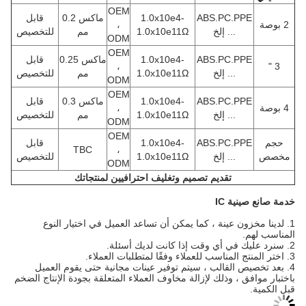
OEM
ABS.PC.PPE
1.0x10e4-
ماكس 0.2
قابل
2 بوصة
،
... إلخ
1.0x10e11Ω
مم
للتخصيص
ODM
OEM
ABS.PC.PPE
1.0x10e4-
ماكس 0.25
قابل
،
3 "
... إلخ
1.0x10e11Ω
مم
للتخصيص
ODM
OEM
ABS.PC.PPE
1.0x10e4-
ماكس 0.3
قابل
4 بوصة
،
... إلخ
1.0x10e11Ω
مم
للتخصيص
ODM
OEM
حجم
ABS.PC.PPE
1.0x10e4-
قابل
TBC
،
مخصص
... إلخ
1.0x10e11Ω
للتخصيص
ODM
تقديم تصميم وتغليف احترافيين لمنتجاتك
خدمة صانع صينية IC
1. لدينا مخزون عينة ، كما يمكن أن تساعد العميل في اختيار النوع
المناسب لهم.
2. سنرد عليك في أي وقت إذا كانت لديك أسئلة.
3. اختر المنتج المناسب للعملاء وفقًا لمتطلبات العملاء.
4. بعد تخصيص القالب ، سيتم توفير عينات مجانية حتى يقوم العميل
باختبار موافق ، وذلك لإزالة مخاوف العملاء المتعلقة بجودة الإنتاج الضخم
قبل الكمية.