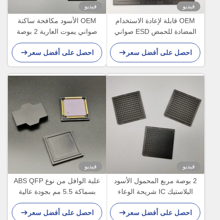
فيديو
فيديو
OEM قابلة لإعادة الاستخدام
OEM الأسود مكافحة ساكنة
المضادة للحمض ESD صواني
صواني يموت العارية 2 بوصة
بلاستيكية صغيرة الحجم وخفيفة
غير سامة RoHS القياسية
احصل على أفضل سعر
احصل على أفضل سعر
الوزن
فيديو
فيديو
2 بوصة مربع المحمول الأسود
علبة الوافل من نوع ABS QFP
البلاستيك IC شريحة الوعاء
بسماكة 5.5 مم بجودة عالية
لأجهزة IC
احصل على أفضل سعر
احصل على أفضل سعر