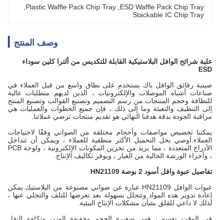
, 
Plastic Waffle Pack Chip Tray
, 
ESD Waffle Pack Chip Tray
Stackable IC Chip Tray
وصف المنتج
علبة شرائح الوافل البلاستيكية القابلة للتكديس من ألترا كلين سوداء
ESD
صينية رقائق الوافل باك
يستخدم على نطاق واسع من قبل العملاء في
صناعات أشباه الموصلات والإلكترونيات ، الذين لديهم متطلبات عالية
للنظافة وحجم المنتجات.من رسم التصميم وتصنيع القوالب وتصنيع المنتج
إلى التنظيف والتعبئة وما إلى ذلك ، فإن جميع الخطوات والعمليات هي
مراقبة الجودة بدقة.هدفنا النهائي هو تقديم منتجات ترضي عملائنا.
يمكننا تخصيص مواصفات وأحجام مختلفة من الصواني وفقًا لاحتياجات
العملاء.أوصي بحل التحميل الأكثر منطقية للعملاء ، ويمكن أن تتداخل
الأدراج المتعددة ، مما يزيد من تخزين المكونات الإلكترونية ، ولوحة PCB
، وأجزاء الورشة الخالية من الغبار ، ويوفر تكاليف الإنتاج.
تفاصيل عبوة وافل أسود 2 بوصة HN21109
عبوات الوافل HN21109 عبارة عن صواني مصنوعة من البلاستيك.يمكن
إعادة تدوير هذه المواد وتتحلل بسهولة بعد تعرضها للتلف والتخلي عنها ،
لذلك لا داعي للقلق بشأن مشكلات الإنتاج البيئية.
في الوقت نفسه ، فهي صغيرة الحجم وخفيفة الوزن وتكلفة النقل