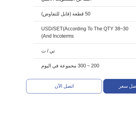
50 قطعة (قابل للتفاوض)
30~38 USD/SET(According To The QTY
And Incoterms)
تي / ت
200 ~ 300 مجموعة في اليوم
ضل سعر
اتصل الآن