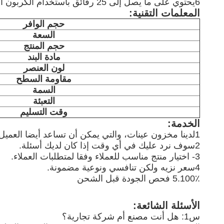
6يحتوي على ما يصل إلى 25 رقائق باستخدام الكربون أو غير المنسوجة.
المعلمات التقنية:
حجم الوافر
السعة
حجم المنتج
مادة البند
لون العنصر
مقاومة السطح
السمة
التعبئة
وقت التسليم
الخدمة:
1لدينا مخزون عينات، والتي يمكن أن تساعد أيضا العميل اختيار أي نوع هو مناسب لهم.
2سوف نرد عليك في أي وقت إذا كان لديك أسئلة.
3- اختيار منتج مناسب للعملاء وفقا لمتطلبات العملاء.
4سعر نزيه ولكن تنافسي ونوعية مضمونة.
5.100٪ فحص الجودة قبل الشحن
الأسئلة الشائعة:
س1: هل أنت مصنع أم شركة تجارية؟