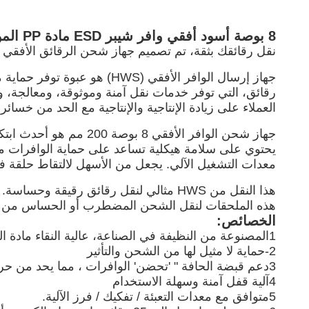
8 بوصة أسود أفقي وافر شيبر ESD مادة PP الموصلة
نقل رقائقك بثقة، تم تصميم جهاز شحن الرقائق الأفقي (HWS) الخاص بنا للشحن الآمن وخالي من الجسيمات
جهاز إرسال الوافر الأفقي (
رقائق، التي توفر خدمات نقل آمنة وموثوقة، ومعالجة، و
العملاء على زيادة الإنتاجية والإنتاجية مع الحد من خسائ
يحتوي على سلامة هيكلية تساعد على حماية الوافرات من
معدات التشغيل الآلي. يجعل من الأسهل لالتقاط حلقة ف
هذا النقل من HWS مثالي لنقل رقائق رق
هذه الملحقات لنقل الشحن المضطرب أو الحساس من الو
الخصائص:
1المصنوعة من النظيفة في الصناعة، عالية النقاء مادة البولي بروبلين.
2-حماية لا مثيل لها من الشحن والتأثير
3دعم قبضة الحافة " 'تحضن' الوافرات ، مما يحد من حركة الوافرات ويقلل من الجسيمات.
4آلية قفل آمنة وسهلة الاستخدام
5متوافق مع معدات التعبئة / تفكيك / فرز الآلية.