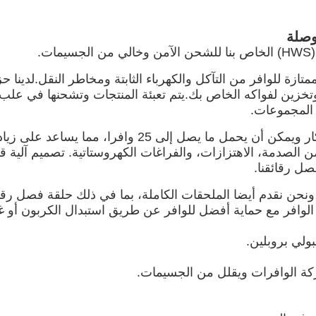
.
HWS) هو عبوة توفر حماية ممتازة للوافر من التآكل والكهرباء الثابتة ومخاطر
تخزين لفواكه الخاص بك.يتم تعبئة المنتجات وتشحنها في علب 
ر المجموعات.
جهاز شحن الوافر الأفقي 8 بوصة 200 مم هو أحدث ابتكار وي
 الصدمة، الاهتزازات، والفراغات الكهروستاتية. تصميم آلية 
صل رقائقنا.
يقة وحساسة. ونحن نقدم أيضا الملحقات الكاملة، بما في ذلك حلقة ف
افر مع حماية أفضل للوافر عن طريق استبدال الكربون أو غ