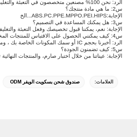
الرد: نحن 100% مصنعين متخصصون في التعبئة والتغليف لأكثر من 12 عاما مع 1500 متر مربع منطقة ورشة العمل، وتقع في شنشن، الصين.
س2: ما هي مادة منتجك؟
الإجابة:ABS.PC.PPE.MPPO.PEI.HIPS...الخ
س3: هل يمكنك المساعدة في التصميم؟
الإجابة: نعم، يمكننا قبول تخصيصك وفعل التعبئة والتغليف
س4: كيف يمكنني الحصول على الاقتباس للمنتجات المخصصة؟
الرد: أخبرنا بحجم IC أو سمك المكونات الخاصة بك ، ومن ثم يمكننا تقديم اقتباس لك.
س5: كيف تضمنون الجودة؟
الإجابة: عيناتنا من خلال اختبار صارم، والمنتجات النهائية تتوافق مع معايير JEDEC الدو
العلامات:
صندوق شحن بسكويت الويفر ODM