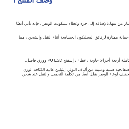
وصف المنتج
من بينها.بالإضافة إلى جرة وغطاء بسكويت الويفر ، فإنه يأتي أيضًا
ماية ممتازة لرقائق السيليكون الحساسة أثناء النقل والشحن ، مما
يفك ورغوة لتختار.ورق Tyvek عبارة عن أوليفين مغزول من منتجات صفائحية صلبة ومتينة من ألياف البولي إيثيلين عالية الكثافة.الوزن
 ، فإن الوزن الخفيف لوعاء الويفر يقلل أيضًا من تكلفة التحميل والنقل عند شحن