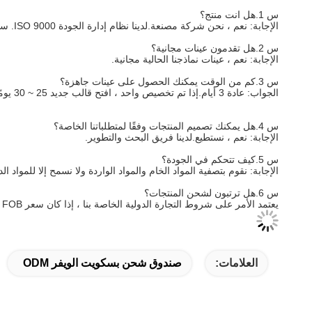
س 1.هل انت منتج؟
الإجابة: نعم ، نحن شركة مصنعة.لدينا نظام إدارة الجودة ISO 9000. سيتم الرد على استفسارك بسرعة من خلال عرض الأسعار المفضل لدينا.
س 2.هل تقدمون عينات مجانية؟
الإجابة: نعم ، عينات نماذجنا الحالية مجانية.
س 3.كم من الوقت يمكنك الحصول على عينات جاهزة؟
الجواب: عادة 3 أيام.إذا تم تخصيص واحد ، افتح قالب جديد 25 ~ 30 يومًا.
س 4.هل يمكنك تصميم المنتجات وفقًا لمتطلباتنا الخاصة؟
الإجابة: نعم ، نستطيع.لدينا فريق البحث والتطوير.
س 5.كيف تتحكم في الجودة؟
الإجابة: نقوم بتصفية المواد الخام والمواد الواردة ولا نسمح إلا للمواد ال
س 6.هل ترتبون لشحن المنتجات؟
يعتمد الأمر على شروط التجارة الدولية الخاصة بنا ، إذا كان سعر FOB أو CIF ، فسوف نقوم بترتيب الشحن لك ، ولكن سعر EXW ، يحتاج العملاء إلى ترتيب الشحن بأنفسهم أو وكلائهم.
العلامات:
صندوق شحن بسكويت الويفر ODM