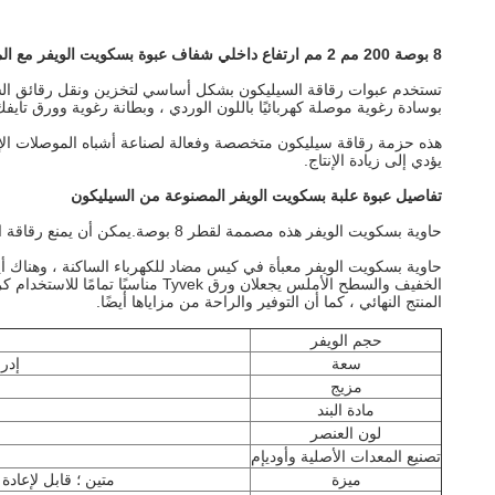
8 بوصة 200 مم 2 مم ارتفاع داخلي شفاف عبوة بسكويت الويفر مع الملحقات
تستخدم عبوات رقاقة السيليكون بشكل أساسي لتخزين ونقل رقائق السيليك
بوسادة رغوية موصلة كهربائيًا باللون الوردي ، وبطانة رغوية وورق تايف
هذه حزمة رقاقة سيليكون متخصصة وفعالة لصناعة أشباه الموصلات الإلكت
يؤدي إلى زيادة الإنتاج.
تفاصيل عبوة علبة بسكويت الويفر المصنوعة من السيليكون
حاوية بسكويت الويفر هذه مصممة لقطر 8 بوصة.يمكن أن يمنع رقاقة الدقة أو الركيزة من التلف والتلوث أثناء الشحن والتخزين.تتضمن كل مجموعة كاملة أربعة أجزاء: حاوية ، غطاء ، إسفنج PU ESD وورق فاصل.
الخفيف والسطح الأملس يجعلان ور
المنتج النهائي ، كما أن التوفير والراحة من مزاياها أيضًا.
حجم الويفر
سعة
إدراج 
مزيج
مادة البند
لون العنصر
تصنيع المعدات الأصلية وأوديإم
ميزة
متين ؛ قابل لإعادة