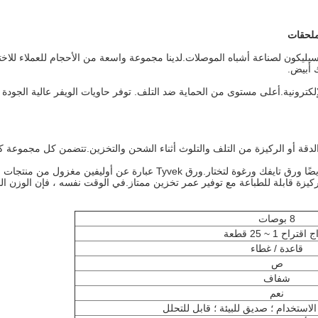
ون لصناعة أشباه الموصلات.لدينا مجموعة واسعة من الأحجام للعملاء للاختيار 
ك أبيض.
رونية.أعلى مستوى من الحماية ضد التلف. توفر حاويات الويفر عالية الجودة ح
حاوية بسكويت الويفر معبأة في كيس مضاد للكهرباء الساكنة ، وهناك أيضًا ورق تا
ق Tyvek مناسبًا تمامًا للاستخدام كركيزة قابلة للطباعة مع توفير عمر تخزين ممتاز.في الوقت نفسه
8 بوصات
اقتراح 1 ~ 25 قطعة
قاعدة / غطاء
ص
شفاف
نعم
 الاستخدام ؛ صديق للبيئة ؛ قابل للتحلل