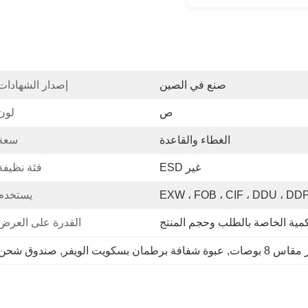
صنع في الصين
إصدار الشهادات
ص
لون
الغطاء والقاعدة
سعة:
غير ESD
فئة نظيفة
EXW ، FOB ، CIF ، DDU ، DD
يستخدم
كمية الخاصة بالطلب وحجم المنتج
القدرة على العرض
 8 بوصات
, 
عبوة شفافة برطمان بسكويت الويفر
, 
صندوق شحن ب