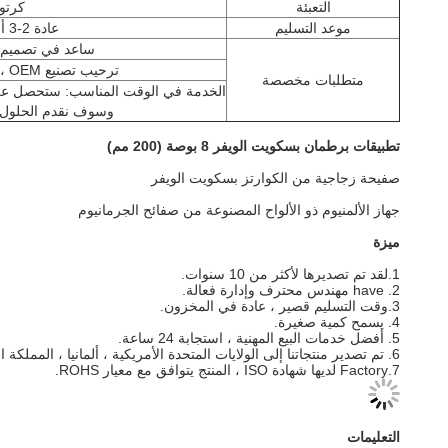
التعبئة
كرتو
موعد التسليم
عادة 2-3 أسابيع ، يعتمد على كمية الطلب
ساعد في تصميم من
ترحيب تصنيع OEM ، أي شكل وحجم ولون متاح وفقا لاختيارك
متطلبات مخصصة
الخدمة في الوقت المناسب: ستحصل على ملاحظاتنا في غضون 
وسوف نقدم الحلول في غضون 15 ساعة 
تطبيقات برطمان بسكويت الويفر 8 بوصة (200 مم)
صفيحة زجاجية من الكوارتز بسكويت الويفر
جهاز الألمنيوم ذو الألواح المصنوعة من صفائح الجرمانيوم
ميزة
1.لقد تم تصديرها لأكثر من 10 سنوات.
2. have مهندس محترف وإدارة فعالة.
3.وقت التسليم قصير ، عادة في المخزون.
4. يسمح كمية صغيرة.
5. أفضل خدمات البيع المهنية ، استجابة 24 ساعة.
6. تم تصدير منتجاتنا إلى الولايات المتحدة الأمريكية ، ألمانيا ، المملكة المتحدة ، أوروبا ، كوريا ، اليابان ... إلخ ، كسب العديد من سمعة العملاء الشهيرة.
7.Factory لديها شهادة ISO ، المنتج يتوافق مع معيار ROHS.
التعليمات