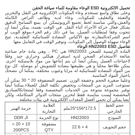
تحميل الالكترونية ESD الوعاء مقاومة للماء صياغة الحقن
وعلى نطاق واسع تستخدم وعاء المكونات الإلكترونية في النقل والتخزين
والتعبئة والتغليف للمكونات. وعاء لديه وظائف التراص الكاملة
والعش،والتي مناسبة لخط تجميع الروبوتيمكن أن يمنع التسامح الدقيق
بشكل فعال حركة الأجزاء أثناء النقل. في الوقت نفسه، يمكن أيضا أن
تنحوت وفقا لمتطلبات العميل، بما في ذلك رقم الجزء،موقع الويب أو
اسم الشركةبالمقارنة مع الأكياس المضادة للستاتيكية التقليدية، تتيح
الوعاء سهولة الوصول إلى المكونات، وتوفير الوقت في التعامل معها.
تفاصيل HN22003 ESD الوعاء
المادة الرئيسية للصحن HN22003 هي PC ، وهي مادة خام صناعية
شائعة الاستخدام. الصحن لديه استقرار هيكلي وحراري جيد. وفقًا
لاحتياجات العميل ،يمكن أيضا أن يتم إنتاجها من مواد بلاستيكية أخرى.
يمكن طلاءها محلياً و هي بطبيعتها مضادة للتشويش أو موصلة. كل نوع
من المواد المضادة للستاتيكية له مزايا وعيوب مختلفة، يمكننا أن ننصحك
باختيار المواد المناسبة.
وعلبنا صغيرة الحجم وخفيفة الوزن. تصميم المصفوفة 20 * 30 يمكن أن
تستوعب المزيد من المنتجات وتخفيض تكلفة النقل للعملاء.يمكننا أيضا
توفير مجموعة متنوعة من الخدمات المخصصة وفقا لمنتجاتكالصناديق
المخصصة ليست مناسبة فقط لتخزين منتجات الدوائر المتكاملة، ولكن
أيضا يمكن أن تحمي أفضل المعدات الإلكترونية في بيئات مختلفة.
حجم الخط
العلامة
172.5*156*25ملم
حزمة الهينر
الخارجي
التجارية
النموذج
HN22003
نوع الحزمة
الـ DDR
مصفوفة
10 × 20 =
حجم التجويف
4 × 22.6
200PCS
QTY