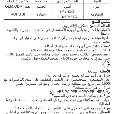
المواد
البنك المركزي
مسطحة
ماكس 0.5 ملم
اللون
أسود
الخدمة
تقبل OEM,ODM
1.0x10e4-
المقاومة
شهادة
الـ ROHS
1.0x10e11Ω
تطبيق المنتج
النظام المدمج للمكون الإلكتروني
تكنولوجيا اختبار وقياس أجهزة الاستشعار في الأنظمة المجهرية والنانوية
خدمتنا
1لدينا عينة مخزون، أيضا يمكن أن تساعد العميل على اختيار أي نوع
مناسب لهم.
2سنرد عليك في أي وقت إذا كان لديك أسئلة.
3. اختيار المنتج المناسب للعملاء وفقا لمتطلبات العملاء.
4بعد تخصيص القالب ، سيتم توفير عينات مجانية حتى يختبر العميل OK ،
حتى يتم إزالة مخاوف جودة الإنتاج الضخم للعملاء قبل الكمية.
الأسئلة الشائعة
س1: هل أنت شركة تصنيع أو شركة تجارية؟
نحن المصنعون المتخصصون في التعبئة والتغليف على مدى 10 سنوات مع
1500 متر مربع من منطقة ورشة العمل، وتقع في شينزين الصين.
س2: ما هي مادة منتجك؟
رد: ABS.PC.PPE.MPPO.PEI.HIPS...الخ
س3: هل يمكنك المساعدة في التصميم؟
جواب:نعم، يمكننا قبول تخصيصك وفعل التعبئة والتغليف بالنسبة لك وفقا
لمتطلباتك.
س4: كيف يمكنني الحصول على اقتباس من المنتجات المخصصة ؟
السؤال: أخبرنا بحجم IC أو سمك المكونات، ومن ثم يمكننا تقديم اقتباس