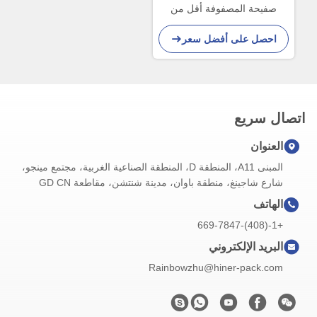
صفيحة المصفوفة أقل من
0.76mm
احصل على أفضل سعر
اتصال سريع
العنوان
المبنى A11، المنطقة D، المنطقة الصناعية الغربية، مجتمع مينجو،
شارع شاجينغ، منطقة باوان، مدينة شنتشن، مقاطعة GD CN
الهاتف
+1-(408)-669-7847
البريد الإلكتروني
Rainbowzhu@hiner-pack.com