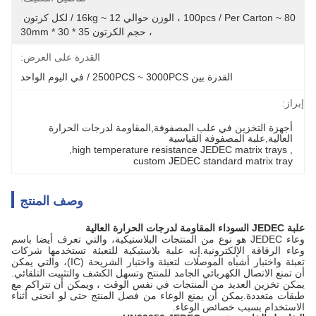
80 ~ 100pcs / Per Carton ، الوزن حوالي 12 ~ 16kg / لكل كرتون 
، حجم الكرتون 35 * 30 * 30mm
القدرة على العرض:
القدرة بين 2500PCS ~ 3000PCS / في اليوم الواحد
إبراز:
أجهزة التخزين في علب المصفوفة,المقاومة لدرجات الحرارة 
العالية,علبة المصفوفة القياسية
, 
high temperature resistance JEDEC matrix trays
, 
custom JEDEC standard matrix tray
وصف المنتج
علبة JEDEC السوداء المقاومة لدرجات الحرارة العالية
وعاء JEDEC هو نوع من المنتجات البلاستيكية، والتي تعرف أيضا باسم
وعاء الرقاقة الإلكترونية.إنه علبة بلاستيكية للتعبئة تستخدمها شركات
تعبئة واختبار أشباه الموصلات لتعبئة واختبار الشريحة (IC)، والتي يمكن
أن تمنع الاتصال الكهربائي الجامد للمنتج وتسهل الكشف والتثبيت التلقائي.
يمكن تخزين العديد من المنتجات في نفس الوقت ، ويمكن أن تتراكم مع
طبقات متعددة.يمكن أن يمنع الوعاء من فصل المنتج حتى لو انحنى أثناء
الاستخدام بسبب خصائص الوعاء.