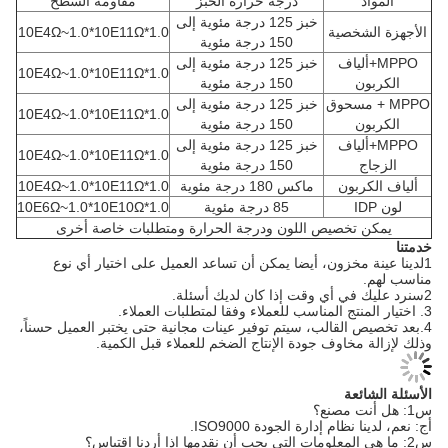
المواد
درجة حرارة الخبز
مقاومة السطح
خبز 125 درجة مئوية إلى
الأجهزة الشخصية
1.0*10E4Ω~1.0*10E11Ω
150 درجة مئوية
MPPO+ألياف
خبز 125 درجة مئوية إلى
1.0*10E4Ω~1.0*10E11Ω
الكربون
150 درجة مئوية
MPPO + مسحوق
خبز 125 درجة مئوية إلى
1.0*10E4Ω~1.0*10E11Ω
الكربون
150 درجة مئوية
MPPO+ألياف
خبز 125 درجة مئوية إلى
1.0*10E4Ω~1.0*10E11Ω
الزجاج
150 درجة مئوية
ألياف الكربون
ماكس 180 درجة مئوية
1.0*10E4Ω~1.0*10E11Ω
لون IDP
85 درجة مئوية
1.0*10E6Ω~1.0*10E10Ω
يمكن تخصيص اللون ودرجة الحرارة ومتطلبات خاصة أخرى
خدمتنا
1لدينا عينة مخزون، أيضا يمكن أن تساعد العميل على اختيار أي نوع
مناسب لهم.
2سنرد عليك في أي وقت إذا كان لديك أسئلة.
3. اختيار المنتج المناسب للعملاء وفقا لمتطلبات العملاء.
4.بعد تخصيص القالب، سيتم توفير عينات مجانية حتى يختبر العميل حسناً،
وذلك لإزالة مخاوف جودة الإنتاج الضخم للعملاء قبل الكمية.
الأسئلة الشائعة
س1: هل أنت مصنع؟
أج: نعم، لدينا نظام إدارة الجودة ISO9000.
س2: ما هي المعلومات التي يجب أن نقدمها إذا أردنا اقتباس؟