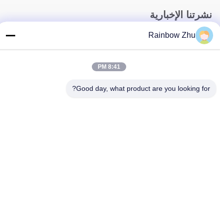
نشرتنا الإخبارية
اشترك في نشرتنا الإخبارية للحصول على خصومات وأكثر.
Rainbow Zhu
8:41 PM
Good day, what product are you looking for?
اتصل بنا
سياسة الخصوصية
|
خريطة الموقع
| الصين جودة جيدة صواني جيدك IC
المورد. حقوق الطبع والنشر © 2021-2026 Shenzhen Hiner
Technology Co., Ltd. جميع الحقوق محفوظة