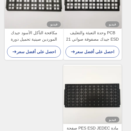
فيديو
فيديو
PCB وحدة التعبئة والتغليف
مكافحة التآكل الأسود جيدك
ESD جيدك مصفوفة صواني 21
الموردين صينية تحميل دورة
قطعة مقاومة درجات الحرارة
لمستشعر النانو
احصل على أفضل سعر
احصل على أفضل سعر
العالية
فيديو
مادة PES ESD JEDEC صفحة