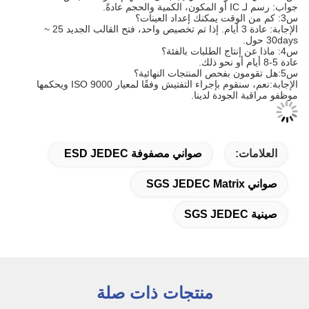
جواب: رسم لـ IC أو المكون، الكمية والحجم عادةً.
س3: كم من الوقت يمكنك إعداد العينات؟
الإجابة: عادة 3 أيام. إذا تم تخصيص واحد، فتح القالب الجديد 25 ~
30days حول.
س4: ماذا عن إنتاج الطلبات بالفئة؟
عادة 5-8 أيام أو نحو ذلك.
س5:هل تقومون بفحص المنتجات النهائية؟
الإجابة:نعم، سنقوم بإجراء التفتيش وفقًا لمعيار ISO 9000 ويحكمها
موظفو مراقبة الجودة لدينا.
العلامات:
صواني مصفوفة ESD JEDEC
صواني SGS JEDEC Matrix
صينية SGS JEDEC
منتجات ذات صلة