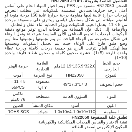
التفاصيل الخاصة بشريحة HN22050 JEDEC
الصحن HN22050 مصنوع من PES ويتم اختيار المواد الخام على أساس
أعلى درجة حرارة.الصناديق المصممة للمكونات التي تتطلب التعرض
لدرجات حرارة عالية لديها مقاومة درجة حرارة عادة 150 درجة مئوية أو
أعلىيتم صياغته إلى شكل مستطيل قياسي ويحتوي على مصفوفة موحدة
من 5 × 11. يحمل الجيب المكونات ويوفر الحماية أثناء النقل والتعامل.
وبالإضافة إلى ذلك، فإن المسافة بين فتحات الدرج توفر مواقع دقيقة
للمكونات لمعدات التجميع الصناعي الآلي القياسية.يتم تعبئة ونقل الوعاء
في شكل مجموعة من الوعاء الواحد، ثم يتم تجميعها وتجميعها معا. يتم
وضع طبق فارغ على الوعاء حيث يتم تحميل المكونات وتجميعها
معا.الهيكل العام لترتيب الدرج هو خمسة درجات كاملة ودرجة غطاء
واحدة فارغة (5+1)، عشرة صحون كاملة و صحون غطاء فارغة واحدة
(10+1).
حجم الخط
العلامة
322.6*135.9*12.19ملم
حزمة الهينر
الخارجي
التجارية
النموذج
HN22050
نوع الحزمة
أموت
مصفوفة
5 × 11 =
حجم التجويف
17.3*17.3*49
55PCS
QTY
ماكس
المواد
الشؤون العامة
مسطحة
0.76ملم
اللون
أسود
مكان المنشأ
الصين
المقاومة
1.0x10e4-1.0x10e11Ω
شهادة
ROHS SGS
تطبيق علبة المصفوفة HN22050
تقنية الاختبار والقياس المعدات الميكانيكية والكهربائية
المكون الإلكتروني لمصدر الطاقة