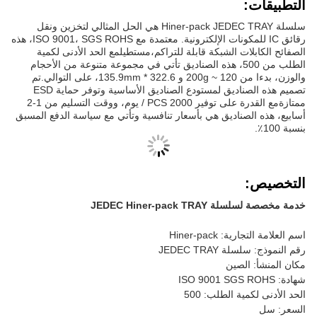
التطبيقات:
سلسلة Hiner-pack JEDEC TRAY هي الحل المثالي لتخزين ونقل
رقائق IC للمكونات الإلكترونية. معتمدة مع ISO 9001، SGS ROHS، هذه
الصفائح الكابلات الشبكة قابلة للتراكم،مستطيلمع الحد الأدنى لكمية
الطلب من 500، هذه الصناديق تأتي في مجموعة متنوعة من الأحجام
والوزن، بدءا من 120 ~ 200g و 322.6 * 135.9mm، على التوالي.تم
تصميم هذه الصناديق لمستودع الصناديق الأساسية وتوفر حماية ESD
ممتازةمع القدرة على توفير 2000 PCS / يوم، ووقت التسليم من 1-2
أسابيع، هذه الصناديق هي بأسعار تنافسية وتأتي مع سياسة الدفع المسبق
بنسبة 100٪.
التخصيص:
خدمة مخصصة لسلسلة JEDEC Hiner-pack TRAY
اسم العلامة التجارية: Hiner-pack
رقم النموذج: سلسلة JEDEC TRAY
مكان المنشأ: الصين
شهادة: ISO 9001 SGS ROHS
الحد الأدنى لكمية الطلب: 500
السعر: سل