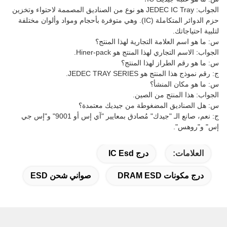
الجواب: JEDEC IC Tray هو نوع من الصناديق المصممة لاحتواء وتخزين
حزم الدوائر المتكاملة (IC). وهي متوفرة بأحجام ومواد وألوان مختلفة
لتلبية احتياجاتك.
س: ما هو اسم العلامة التجارية لهذا المنتج؟
الجواب: الاسم التجاري لهذا المنتج هو Hiner-pack.
س: ما هو رقم الطراز لهذا المنتج؟
ج: رقم نموذج هذا المنتج هو JEDEC TRAY SERIES.
س: ما هو مكان المنشأ؟
الجواب: هذا المنتج من الصين.
س: هل الصناديق المضغوطة من جيديك معتمدة؟
ج: نعم، صانع الـ "جيدك" مُصادق بمعايير "آي إس أو 9001" و"إس جي
إس" و"روهس".
العلامات:
درج IC Esd
درج مكونات DRAM ESD
صواني شحن ESD