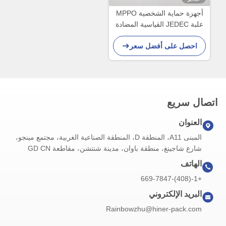
أجهزة حماية الشخصية MPPO
علبة JEDEC القياسية المضادة
للستاتيكية التي تتجنب التقاط
احصل على أفضل سعر
اليدوي
اتصال سريع
العنوان
المبنى A11، المنطقة D، المنطقة الصناعية الغربية، مجتمع مينجو،
شارع شاجينغ، منطقة باوان، مدينة شنتشن، مقاطعة GD CN
الهاتف
+1-(408)-669-7847
البريد الإلكتروني
Rainbowzhu@hiner-pack.com