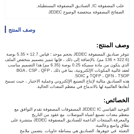
علب المصفوفة IC
, 
الصناديق المصفوفة المستطيلة
, 
الصفائح المصفوفة منخفضة الوضوح JEDEC
وصف المنتج
وصف المنتج:
تتوفر صناديق المصفوفة JEDEC بحجم موحد ؛ قياس 12.7 × 5.35 بوصة
(322.6 × 136 مم). بالإضافة إلى ذلك ، فإنها تتميز بتصميم منخفض الملف
الذي يتكون من مادة سميكة 0.25 بوصة (6.35 مم).هذا التصميم مناسب
لعقد غالبية المكونات الإلكترونية، بما في ذلك BGA ، CSP ، QFP ،
TQFP ، QFN ، TSOP و SOIC.
هذه الصناديق مثالية لإنتاج التصنيع الإلكتروني وعملية الاختبار ، حيث تسمح
أبعادها العالمية لها بالاندماج في معظم المعدات الحالية.
الخصائص:
التوحيد القياسي JEDEC IC المصفوفات المصفوفة تقدم التوافق مع
معظم معدات تصنيع أشباه الموصلات. مع عقود من التاريخ
والمعرفة،المنتجات الداعمة للصناديق المصفوفة JEDEC منتشرة على
نطاق واسع وعالمية.
التعبئة ‬ في جوهرها، الصناديق هي ببساطة حاويات. يتضمن ملامح