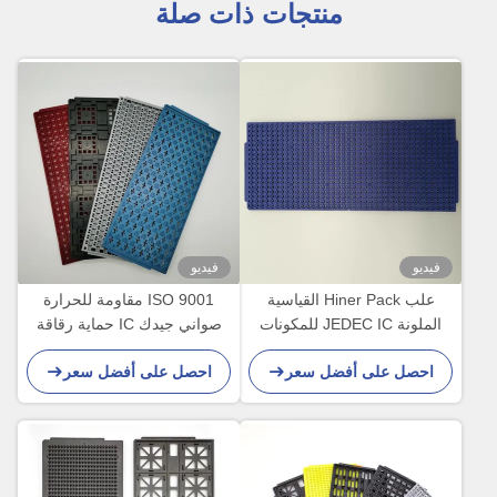
منتجات ذات صلة
فيديو
فيديو
علب Hiner Pack القياسية
ISO 9001 مقاومة للحرارة
الملونة JEDEC IC للمكونات
صواني جيدك IC حماية رقاقة
الدقيقة
ESD PPE MPPO قياسي
احصل على أفضل سعر
احصل على أفضل سعر