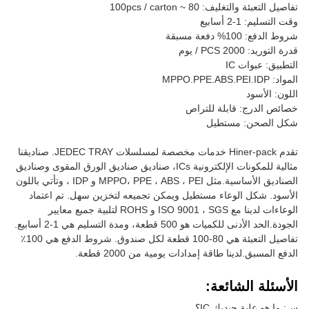
تفاصيل التعبئة والتغليف: 80 ~ 100pcs / carton
وقت التسليم: 1-2 أسابيع
شروط الدفع: 100% دفعة مسبقة
قدرة التوريد: 2000 PCS / يوم
التطبيق: عبوات IC
المواد: MPPO.PPE.ABS.PEI.IDP
اللون: الأسود
خصائص الدرج: قابلة للتراص
شكل الصحن: مستطيل
تقدم Hiner-pack خدمات مخصصة لمسلسلات JEDEC TRAY. صناديقنا
مثالية للمكونات الإلكترونية ICs، صناديق صناديق الورق المقوى وصناديق
الصناديق الأساسية.مثل MPPO، PPE ، ABS ، PEI و IDP ، وتأتي باللون
الأسود. شكل الوعاء مستطيل ويمكن تجميعه لتخزين سهل. تم اعتماد
الوعاءات لدينا مع ISO 9001 ، SGS و ROHS لتلبية جميع معايير
الجودة.الحد الأدنى للكميات هو 500 قطعة، ومدة التسليم هي 1-2 أسابيع.
تفاصيل التعبئة هي 80-100 قطعة لكل صندوق. شروط الدفع هي 100٪
الدفع المسبق.لدينا طاقة إمدادات يومية من 2000 قطعة.
الأسئلة الشائعة:
س: ما هو علبة جيديك IC؟