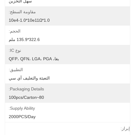
سهل التخزين
مقاومة السطح:
1.0*10e4-1.0*10e11Ω
الحجم:
322.6*135.9 ملم
نوع IC:
بغا، QFP، QFN، LGA، PGA
التطبيق:
التعبئة والتغليف آي سي
Packaging Details:
80~100pcs/carton
Supply Ability:
2000PCS/Day
إبراز: