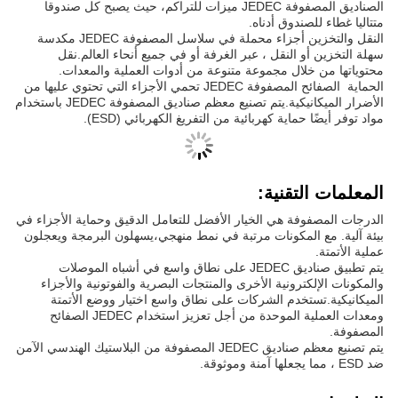
الصناديق المصفوفة JEDEC ميزات للتراكم، حيث يصبح كل صندوقا
متتاليا غطاء للصندوق أدناه.
النقل والتخزين أجزاء محملة في سلاسل المصفوفة JEDEC مكدسة
سهلة التخزين أو النقل ، عبر الغرفة أو في جميع أنحاء العالم.نقل
محتوياتها من خلال مجموعة متنوعة من أدوات العملية والمعدات.
الحماية ‬ الصفائح المصفوفة JEDEC تحمي الأجزاء التي تحتوي عليها من
الأضرار الميكانيكية.يتم تصنيع معظم صناديق المصفوفة JEDEC باستخدام
مواد توفر أيضًا حماية كهربائية من التفريغ الكهربائي (ESD).
المعلمات التقنية:
الدرجات المصفوفة هي الخيار الأفضل للتعامل الدقيق وحماية الأجزاء في
بيئة آلية. مع المكونات مرتبة في نمط منهجي،يسهلون البرمجة ويعجلون
عملية الأتمتة.
يتم تطبيق صناديق JEDEC على نطاق واسع في أشباه الموصلات
والمكونات الإلكترونية الأخرى والمنتجات البصرية والفوتونية والأجزاء
الميكانيكية.تستخدم الشركات على نطاق واسع اختيار ووضع الأتمتة
ومعدات العملية الموحدة من أجل تعزيز استخدام JEDEC الصفائح
المصفوفة.
يتم تصنيع معظم صناديق JEDEC المصفوفة من البلاستيك الهندسي الآمن
ضد ESD ، مما يجعلها آمنة وموثوقة.