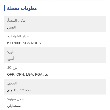
معلومات مفصلة
مكان المنشأ:
الصين
إصدار الشهادات:
ISO 9001 SGS ROHS
اللون:
أسود
نوع IC:
بغا، QFP، QFN، LGA، PGA
الحجم:
322.6*135.9 ملم
شكل صينية:
مستطيلي