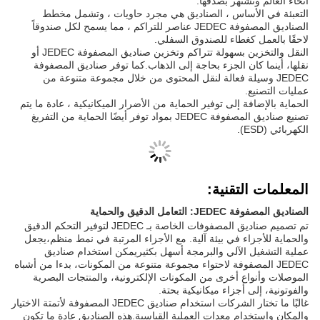
أنحاء العالم وتشتهر بصدقها.
التعبئة في الأساس ، الصناديق هي مجرد حاويات ، وتشمل مخطط
الصناديق المصفوفة JEDEC عناصر للتراكم ، مما يسمح لكل صندوقاً
لاحقًا بالعمل كغطاء للصندوق السفلي.
النقل والتخزين بسهولة تتراكم وتخزين صناديق المصفوفة JEDEC أو
نقلها، أينما كان الجزء بحاجة إلى الذهاب.كما توفر صناديق المصفوفة
JEDEC وسيلة فعالة لنقل المحتوى من خلال مجموعة متنوعة من
عمليات التصنيع.
الحماية بالإضافة إلى توفير الحماية من الأضرار الميكانيكية ، عادة ما يتم
تصنيع صناديق المصفوفة JEDEC بمواد توفر أيضًا الحماية من التفريغ
الكهربائي (ESD).
المعلمات التقنية:
الصناديق المصفوفة JEDEC: التعامل الدقيق والحماية
تم تصميم صناديق المصفوفات الخاصة بـ JEDEC لتوفير التحكم الدقيق
والحماية للأجزاء في بيئة آلية. مع الأجزاء المرتبة في نمط منظم،يجعل
عملية التشغيل الآلي والبرمجة أسهل بكثيريمكن استخدام صناديق
JEDEC المصفوفة لاحتواء مجموعة متنوعة من المكونات، بدءا من أشباه
الموصلات وأنواع أخرى من المكونات الإلكترونية، والمنتجات البصرية
والفوتونية، إلى أجزاء ميكانيكية بحتة.
غالبًا ما تختار الشركات استخدام صناديق JEDEC المصفوفة لأتمتة الاختيار
والمكان واستخدام معدات العملية القياسية.هذه الصناديق عادة ما تكون