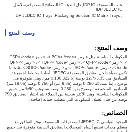
علب المصفوفة IDP IC,حل التعبئة IC الصفائح المصفوفة,سلاسل 
IDP JEDEC IC
IDP JEDEC IC Trays
, 
Packaging Solution IC Matrix Trays
, 
وصف المنتج
وصف المنتج:
المكونات القياسية مثل < رمز >BGA< /code >، < رمز >CSP< /code
>، < رمز >QFP< /code >، < رمز >TQFP< /code >، < رمز >QFN<
/code >، < رمز >TSOP< /code > و < رمز >SOIC< /code >،عادة ما
تكون معبأة داخل صناديق المصفوفة JEDEC. أبعاد المخطط لجميع هذه
الصناديق هي 12.7x5.35 بوصة (322.6 x 136 مم). وهي متوفرة في
نوعين ، إما بسماكة 0.250 بوصة (6.35 مم) أو 0.750 بوصة (19.05 مم).
الصناديق المنخفضة الوضوح بقوة 0.250 بوصة تستوعب 90% من جميع
المكونات القياسية، وهي الأكثر شعبية بين العملاء.يتم اختيار الصناديق 750
بوصة من قبل العملاء للمكونات التي تتطلب حماية إضافية.
الخصائص:
التوحيد القياسي JEDEC IC المصفوفات المصفوفة توفر التوافق مع
معظم معدات تصنيع أشباه الموصلات.الصناديق القديمة متوفرة في جميع