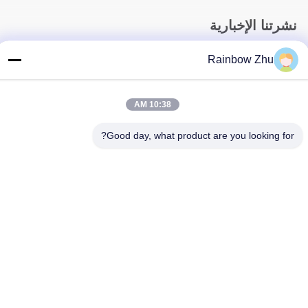
نشرتنا الإخبارية
اشترك في نشرتنا الإخبارية للحصول على خصومات وأكثر.
Rainbow Zhu
10:38 AM
Good day, what product are you looking for?
اتصل بنا
سياسة الخصوصية
|
خريطة الموقع
| الصين جودة جيدة صواني جيدك IC
المورد. حقوق الطبع والنشر © 2021-2026 Shenzhen Hiner
Technology Co., Ltd. جميع الحقوق محفوظة