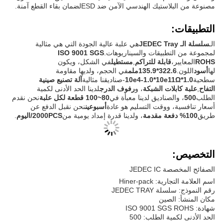
مصنوعة من البلاستيك الهندسي الآمن ضد ESDلضمان بقاء القطع آمنة.
التطبيقات:
الـ
سلسلة الـ JEDEC Tray
هي علبة عالية الجودة التي هي مثالية
لمجموعة من التطبيقات والسيناريوهات.
ISO 9001 SGS
ROHS
المعايير،
قابلة للتراكم
,
مستطيل
في الشكل، ويكون
لها
أسود
اللون.
322.6*135.9ملم
في الحجم، ولديها مقاومة
سطحية
1.0*10e4-1.0*10e11Ω
-صناديقنا مثالية
آلة تصنيع صينية
التفاح
,
علبة كابلات الشبكة
، و
رفوف الدرج
لدينا الحد الأدنى لكمية
الطلب
500
، والصناديق لدينا معبأة في
80~100 قطعة لكل علبة
نحن نقدم
أسعار تنافسية، ووقت التسليم هو عادة
أسبوعين
نحن نقبل الدفع عن
طريق
100% دفعة مقدمة
، ولدينا قدرة إمداد يومية من
2000PCS/اليوم
.
التخصيص:
الصفائح المخصصة JEDEC IC
اسم العلامة التجارية: Hiner-pack
رقم النموذج: سلسلة JEDEC TRAY
مكان المنشأ: الصين
شهادة: ISO 9001 SGS ROHS
الحد الأدنى لكمية الطلب: 500