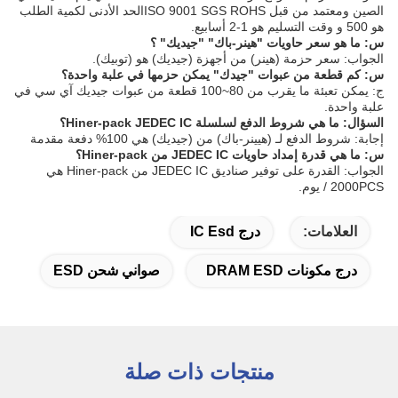
الصين ومعتمد من قبل ISO 9001 SGS ROHSالحد الأدنى لكمية الطلب
هو 500 و وقت التسليم هو 1-2 أسابيع.
س: ما هو سعر حاويات "هينر-باك" "جيديك" ؟
الجواب: سعر حزمة (هينر) من أجهزة (جيديك) هو (توبيك).
س: كم قطعة من عبوات "جيدك" يمكن حزمها في علبة واحدة؟
ج: يمكن تعبئة ما يقرب من 80~100 قطعة من عبوات جيديك آي سي في
علبة واحدة.
السؤال: ما هي شروط الدفع لسلسلة Hiner-pack JEDEC IC؟
إجابة: شروط الدفع لـ (هيينر-باك) من (جيديك) هي 100% دفعة مقدمة
س: ما هي قدرة إمداد حاويات JEDEC IC من Hiner-pack؟
الجواب: القدرة على توفير صناديق JEDEC IC من Hiner-pack هي
2000PCS / يوم.
العلامات:
درج IC Esd
درج مكونات DRAM ESD
صواني شحن ESD
منتجات ذات صلة