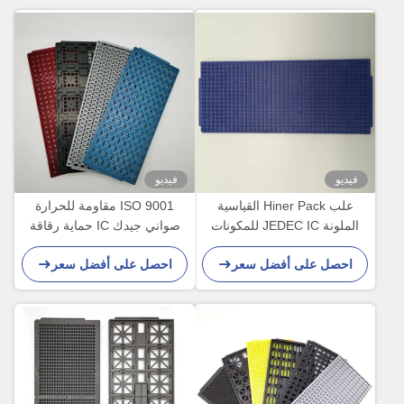
فيديو
فيديو
علب Hiner Pack القياسية
ISO 9001 مقاومة للحرارة
الملونة JEDEC IC للمكونات
صواني جيدك IC حماية رقاقة
الدقيقة
ESD PPE MPPO قياسي
احصل على أفضل سعر
احصل على أفضل سعر