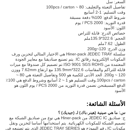
السعر: سل
تفاصيل التعبئة والتغليف: 80 ~ 100pcs / carton
وقت التسليم: 1-2 أسابيع
شروط الدفع: 100% دفعة مسبقة
قدرة التوريد: 2000 PCS / يوم
اللون: الأسود
خصائص الدرج: قابلة للتراص
الحجم: 322.6*135.9ملم
الطول: 7.62ملم
وزن الدرج: 120~200g
سلسلة Hiner-pack JEDEC TRAY هي الاختيار المثالي لتخزين ورف
المكونات الإلكترونية رقائق IC. يتم تصنيع صناديقنا مع معايير الجودة
المعتمدة من ISO 9001 SGS ROHS.تم تصميم كل صندوقا مع ميزات
قابلة للتراكم والمقاسات 322.6*135.9mm مع ارتفاع 7.62mm ووزن
120 ~ 200g. الحد الأدنى للكمية هو 500 وتفاصيل التعبئة هي 80 ~
100pcs / carton.وقت التسليم هو 1 ~ 2 أسابيع وشروط الدفع هي 100٪
الدفع المسبقنحن نضمن قدرة التوريد من 2000 PCS / يوم اللون هو
الأسود
الأسئلة الشائعة:
س: ما هي صينية (هينر-باك) لـ (جيديك) ؟
ج: صناديق JEDEC IC من Hiner-pack هي نوع من صناديق الشبكة مع
تصميم الشبكة للمكونات الكهربائية. يتم استخدامها أساسا لتخزين ونقل
مكونات IC.رقم النموذج هو JEDEC TRAY SERIES الذي يتم تصنيعه في