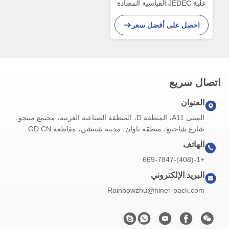
علبة JEDEC القياسية المضادة
للستاتيكية التي تتجنب التقاط
احصل على أفضل سعر
اليدوي
اتصال سريع
العنوان
المبنى A11، المنطقة D، المنطقة الصناعية الغربية، مجتمع مينجو،
شارع شاجينغ، منطقة باوان، مدينة شنتشن، مقاطعة GD CN
الهاتف
+1-(408)-669-7847
البريد الإلكتروني
Rainbowzhu@hiner-pack.com