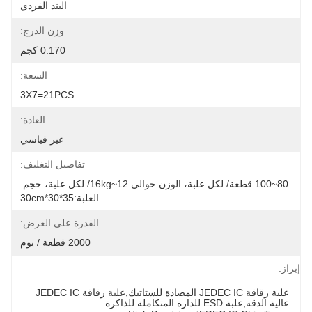
البند الفردي
وزن الدرج:
0.170 كجم
السعة:
3X7=21PCS
العادة:
غير قياسي
تفاصيل التغليف:
80~100 قطعة/ لكل علبة، الوزن حوالي 12~16kg/ لكل علبة، حجم 
العلبة:35*30*30cm
القدرة على العرض:
2000 قطعة / يوم
إبراز:
علبة رقاقة JEDEC IC المضادة للستاتيك,علبة رقاقة JEDEC IC 
عالية الدقة,علبة ESD للدارة المتكاملة للذاكرة