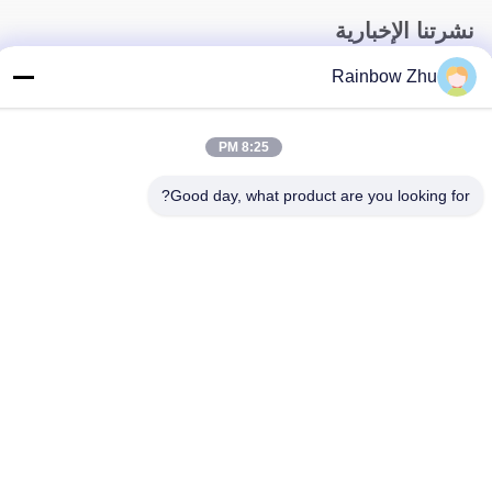
نشرتنا الإخبارية
اشترك في نشرتنا الإخبارية للحصول على خصومات وأكثر.
Rainbow Zhu
8:25 PM
Good day, what product are you looking for?
اتصل بنا
سياسة الخصوصية
|
خريطة الموقع
| الصين جودة جيدة صواني جيدك IC
المورد. حقوق الطبع والنشر © 2021-2026 Shenzhen Hiner
Technology Co., Ltd. جميع الحقوق محفوظة