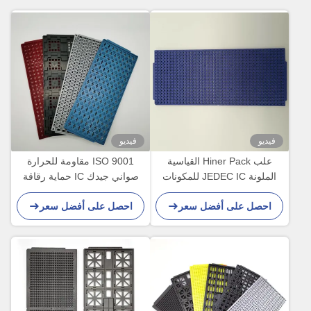
فيديو
فيديو
علب Hiner Pack القياسية
ISO 9001 مقاومة للحرارة
الملونة JEDEC IC للمكونات
صواني جيدك IC حماية رقاقة
الدقيقة
ESD PPE MPPO قياسي
احصل على أفضل سعر
احصل على أفضل سعر