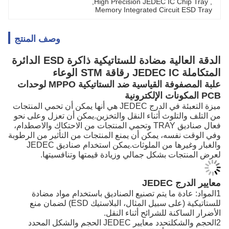
, 
High Precision JEDEC IC Chip Tray
, 
Memory Integrated Circuit ESD Tray
وصف المنتج
الدقة العالية مضادة للستاتيكية ذاكرة ESD الدائرة
المتكاملة JEDEC IC رقاقة STM الوعاء
علبة المصفوفة القياسية ضد الستاتيكية MPPO لوحدات
PCB المكونات الإلكترونية
ميزة التعبئة في الدرج JEDEC هي أنها يمكن أن تحمي المنتجات
من التلف والتلوث أثناء النقل والتخزين.يمكن أن تعزل وعلى نحو
فعال صناديق TRAY وتحمي المنتجات من الاحتكاك والاصطدام،
وفي الوقت نفسه، يمكن أن يمنع المنتجات من التأثير من الرطوبة
والغبار وغيرها من الملوثات.يمكن استخدام صناديق JEDEC
لعرض المنتجات بشكل جمالي وزيادة قيمتها وتنافسيتها.
معايير الدرج JEDEC
1المواد: عادة ما يتم تصنيع الصناديق باستخدام مواد مضادة
للستاتيكية (على سبيل المثال، البلاستيك ESD) لضمان منع
الأضرار الساكنة للشرائح أثناء النقل.
2الحجم والشكلتحدد معايير JEDEC الحجم والشكل المحدد