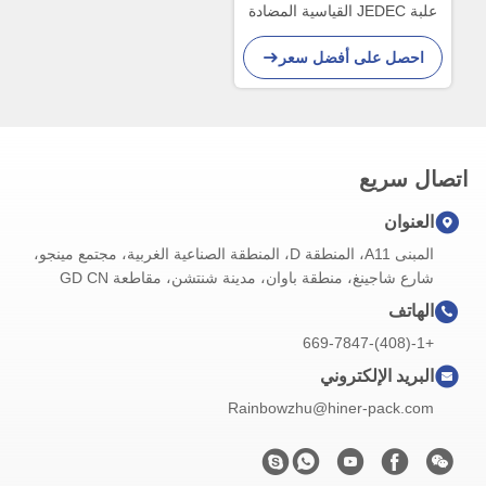
علبة JEDEC القياسية المضادة
للستاتيكية التي تتجنب التقاط
احصل على أفضل سعر
اليدوي
اتصال سريع
العنوان
المبنى A11، المنطقة D، المنطقة الصناعية الغربية، مجتمع مينجو،
شارع شاجينغ، منطقة باوان، مدينة شنتشن، مقاطعة GD CN
الهاتف
+1-(408)-669-7847
البريد الإلكتروني
Rainbowzhu@hiner-pack.com