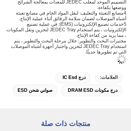
التصميم الموحد لمعلب JEDEC للمعدات بمعالجة الشرائح
ووضعها بكفاءة.
4مصانع التعبئة والتغليف: لنقل المواد الخام في مصانع تعبئة
أشباه الموصلات لضمان سلامة الرقائق أثناء عملية الإنتاج.
5خدمات تصنيع الإلكترونيات (EMS): في عملية تصنيع
الإلكترونيات ، يتم استخدام JEDEC Tray لتخزين ونقل المكونات
، مما يزيد من كفاءة الإنتاج.
مختبرات البحث والتطوير: خلال مرحلة البحث والتطوير ، يتم
استخدام JEDEC Tray لتخزين واختبار أجهزة أشباه الموصلات
التي تم تطويرها حديثًا.
العلامات:
درج IC Esd
درج مكونات DRAM ESD
صواني شحن ESD
منتجات ذات صلة