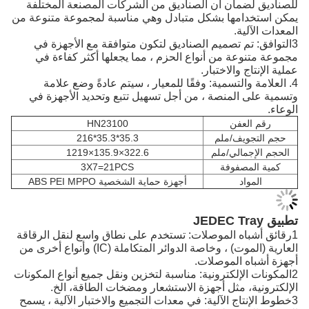
للصناديق لضمان أن الصناديق من الشركات المصنعة المختلفة
يمكن استخدامها بشكل متبادل وهي مناسبة لمجموعة متنوعة من
المعدات الآلية.
3التوافق: تم تصميم الصناديق لتكون متوافقة مع الأجهزة في
مجموعة متنوعة من أنواع الحزم ، مما يجعلها أكثر كفاءة في
عملية الإنتاج والاختبار.
4. العلامة والتسمية: وفقًا للمعيار ، سيتم عادةً وضع علامة
وتسمية على المنصة ، من أجل تسهيل تتبع وتحديد الأجهزة في
الوعاء.
رقم العفن
HN23100
حجم التجويف/ملم
35.3*35.3*216
الحجم الإجمالي/ملم
322.6×135.9×1219
كمية المصفوفة
3X7=21PCS
المواد
أجهزة حماية الشخصية ABS PEI MPPO
تطبيق JEDEC Tray
1رقائق أشباه الموصلات: تستخدم على نطاق واسع لنقل الرقاقة
العارية (الموت) ، وخاصة الدوائر المتكاملة (IC) وأنواع أخرى من
أجهزة أشباه الموصلات.
2المكونات الإلكترونية: مناسبة لتخزين ونقل جميع أنواع المكونات
الإلكترونية، مثل أجهزة الاستشعار ومضخات الطاقة، الخ.
3خطوط الإنتاج الآلية: في معدات التجميع والاختبار الآلية ، يسمح