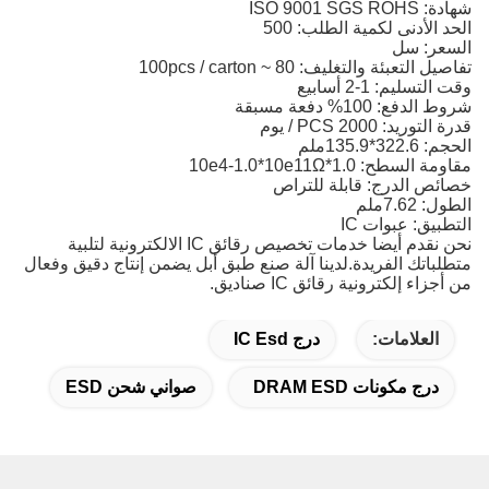
شهادة: ISO 9001 SGS ROHS
الحد الأدنى لكمية الطلب: 500
السعر: سل
تفاصيل التعبئة والتغليف: 80 ~ 100pcs / carton
وقت التسليم: 1-2 أسابيع
شروط الدفع: 100% دفعة مسبقة
قدرة التوريد: 2000 PCS / يوم
الحجم: 322.6*135.9ملم
مقاومة السطح: 1.0*10e4-1.0*10e11Ω
خصائص الدرج: قابلة للتراص
الطول: 7.62ملم
التطبيق: عبوات IC
نحن نقدم أيضا خدمات تخصيص رقائق IC الالكترونية لتلبية
متطلباتك الفريدة.لدينا آلة صنع طبق أبل يضمن إنتاج دقيق وفعال
من أجزاء إلكترونية رقائق IC صناديق.
العلامات:
درج IC Esd
درج مكونات DRAM ESD
صواني شحن ESD