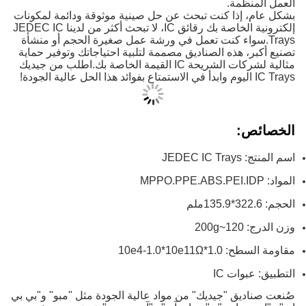
العمل المنظمة.
بشكل عام، إذا كنت تبحث عن حل صينية موثوقة ودائمة لمكونات
إلكترونية الخاصة بك رقائق IC، لا تبحث أكثر من لدينا JEDEC IC
Trays.سواء كنت تعمل في ورشة عمل صغيرة الحجم أو منشأة
تصنيع أكبر، هذه الصناديق مصممة لتلبية احتياجاتك وتوفير حماية
مثالية لشركات الشريحة IC القيمة الخاصة بك.اطلب من جيديك
IC Trays اليوم وابدأ في الاستمتاع بفوائد هذا الحل عالية الجودة!
الخصائص:
اسم المنتج: JEDEC IC Trays
المواد: MPPO.PPE.ABS.PEI.IDP
الحجم: 322.6*135.9ملم
وزن الدرج: 120~200g
مقاومة السطح: 1.0*10e4-1.0*10e11Ω
التطبيق: عبوات IC
صُنعت صناديق "جيديك" من مواد عالية الجودة مثل "مبو" و"بي بي