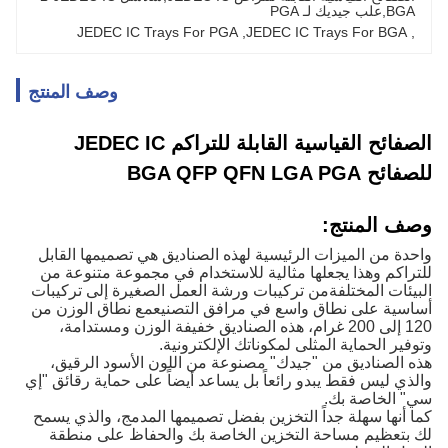
BGA,علب جيديك لـ PGA
JEDEC IC Trays For PGA
, 
JEDEC IC Trays For BGA
, 
وصف المنتج
الصفائح القياسية القابلة للتراكم JEDEC IC
للصفائح BGA QFP QFN LGA PGA
وصف المنتج:
واحدة من الميزات الرئيسية لهذه الصناديق هي تصميمها القابل
للتراكم وهذا يجعلها مثالية للاستخدام في مجموعة متنوعة من
البيئات المختلفةمن تركيبات ورشة العمل الصغيرة إلى تركيبات
أساسية على نطاق واسع في مرافق التصنيعمع نطاق الوزن من
120 إلى 200 غرام، هذه الصناديق خفيفة الوزن ومستدامة،
وتوفير الحماية المثلى لمكوناتك الإلكترونية.
هذه الصناديق من "جيدك" مصنوعة من اللون الأسود الرقيق،
والذي ليس فقط يبدو رائعاً بل يساعد أيضاً على حماية رقائق "إي
سي" الخاصة بك.
كما أنها سهلة جداً التخزين بفضل تصميمها المدمج، والذي يسمح
لك بتعظيم مساحة التخزين الخاصة بك والحفاظ على منطقة