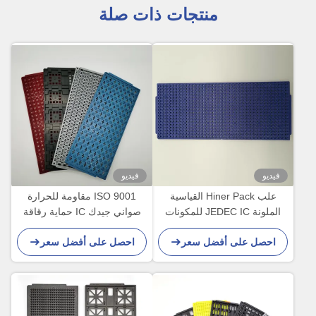
منتجات ذات صلة
فيديو
فيديو
علب Hiner Pack القياسية
ISO 9001 مقاومة للحرارة
الملونة JEDEC IC للمكونات
صواني جيدك IC حماية رقاقة
الدقيقة
ESD PPE MPPO قياسي
احصل على أفضل سعر
احصل على أفضل سعر