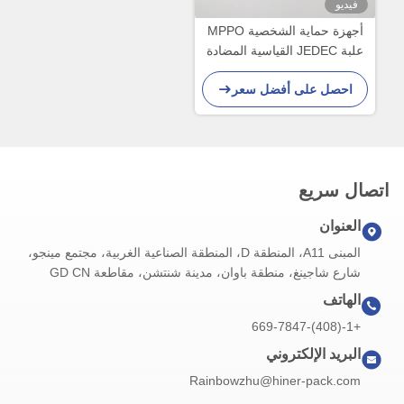
فيديو
أجهزة حماية الشخصية MPPO
علبة JEDEC القياسية المضادة
للستاتيكية التي تتجنب التقاط
احصل على أفضل سعر
اليدوي
اتصال سريع
العنوان
المبنى A11، المنطقة D، المنطقة الصناعية الغربية، مجتمع مينجو،
شارع شاجينغ، منطقة باوان، مدينة شنتشن، مقاطعة GD CN
الهاتف
+1-(408)-669-7847
البريد الإلكتروني
Rainbowzhu@hiner-pack.com