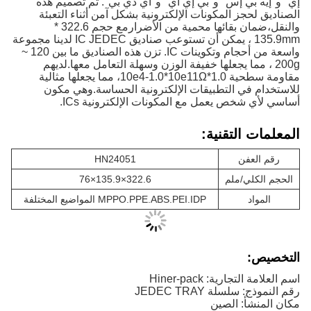
إي" و"إيه بي إس" و"بي إي آي" و"آي دي بي". تم تصميم هذه
الصناديق لحجز المكونات الإلكترونية بشكل آمن أثناء التعبئة
والنقل،ضمان بقائها محمية من الأضرارمع حجم 322.6 *
135.9mm ، يمكن أن تستوعب صناديق IC JEDEC لدينا مجموعة
واسعة من أحجام وتكوينات IC. تزن هذه الصناديق ما بين 120 ~
200g ، مما يجعلها خفيفة الوزن وسهلة التعامل معها.لديهم
مقاومة سطحية 1.0*10e4-1.0*10e11Ω، مما يجعلها مثالية
للاستخدام في التطبيقات الإلكترونية الحساسة.وهي مكون
أساسي لأي شخص يعمل مع المكونات الإلكترونية ICs.
المعلمات التقنية:
رقم العفن
HN24051
الحجم الكلي/ملم
322.6×135.9×76
المواد
MPPO.PPE.ABS.PEI.IDP المواضيع المختلفة
التخصيص:
اسم العلامة التجارية: Hiner-pack
رقم النموذج: سلسلة JEDEC TRAY
مكان المنشأ: الصين