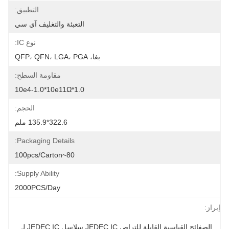
التطبيق:
التعبئة والتغليف آي سي
نوع IC:
بغا، QFP، QFN، LGA، PGA
مقاومة السطح:
1.0*10e4-1.0*10e11Ω
الحجم:
322.6*135.9 ملم
Packaging Details:
80~100pcs/carton
Supply Ability:
2000PCS/Day
إبراز:
الصفائح القياسية القابلة للتراص JEDEC IC,سلاسل JEDEC IC لـ 