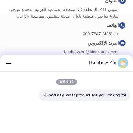
العنوان
المبنى A11، المنطقة D، المنطقة الصناعية الغربية، مجتمع مينجو،
شارع شاجينغ، منطقة باوان، مدينة شنتشن، مقاطعة GD CN
الهاتف
+1-(408)-669-7847
البريد الإلكتروني
Rainbowzhu@hiner-pack.com
Rainbow Zhu
نشرتنا الإخبارية
9:12 AM
اشترك في نشرتنا الإخبارية للحصول على خصومات وأكثر.
Good day, what product are you looking for?