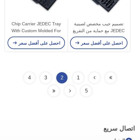
تصميم جيب مخصص لصينية
Chip Carrier JEDEC Tray
JEDEC مع حماية من التفريغ
With Custom Molded For
الكهروستاتيكي وإعادة
Secure IC Transport And
احصل على أفضل سعر
احصل على أفضل سعر
الاستخدام للتعامل مع مكونات
Storage
الدوائر المتكاملة
4
3
2
1
5
اتصال سريع