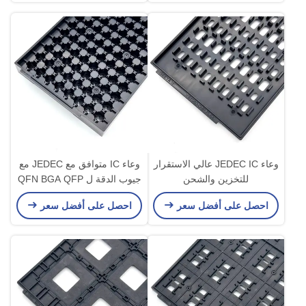
وعاء JEDEC IC عالي الاستقرار
وعاء IC متوافق مع JEDEC مع
للتخزين والشحن
جيوب الدقة ل QFN BGA QFP
احصل على أفضل سعر
احصل على أفضل سعر