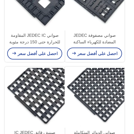
صواني مصفوفة JEDEC
صواني JEDEC IC المقاومة
المضادة للكهرباء الساكنة
للحرارة حتى 150 درجة مئوية
لمكونات الدوائر المتكاملة مع
لتخزين لوجستيات أشباه
احصل على أفضل سعر
احصل على أفضل سعر
قولبة الحقن
الموصلات
صواني الدوائر المتكاملة
صينية رقائق IC JEDEC