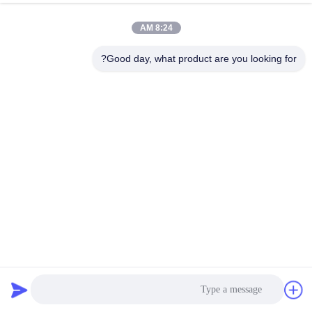
8:24 AM
Good day, what product are you looking for?
وحدات صغيرة 4 بوصة علبة رقائق الوافل صواني ESD مستقرة
مكافحة ساكنة
صواني رقائق وافل باك
2025-05-16
124 المشاهدات