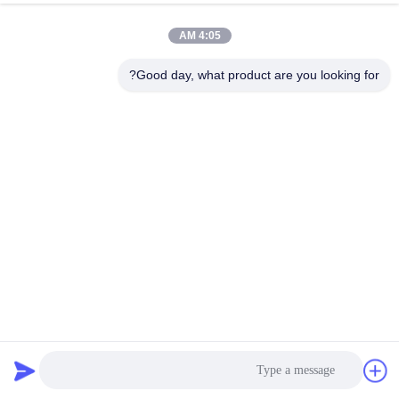
4:05 AM
Good day, what product are you looking for?
طبق رقاقة VCM IC مضادة للستاتيكية الملونة للمعالجة SMT
صينية شرائح IC
2025-05-21
143 المشاهدات