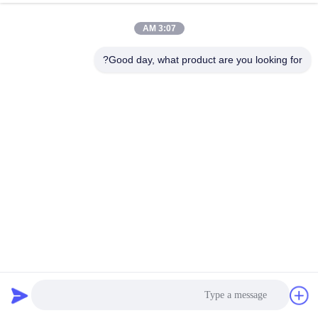
3:07 AM
Good day, what product are you looking for?
الصفائح الإلكترونية ESD PEI الخالية من الغبار
صواني جيدك مخصصة
2025-04-22
168 المشاهدات