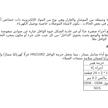
اء وسيطة بين الموصل والعازل.وهي نوع من المواد الإلكترونية ذات خصائص أش
خدام مع أجزاء صغيرة جدًا أو غير عادية الشكل.عبوة الوافل عبارة عن صواني منقوش
تقاط والوضع بحيث يحتوي "الداخل" من كل جيب على جزء أو مكون.بمجرد التحميل 
الوافل معًا.
الكمبيوتر الشخصي هو نوع من راتنجات اللدائن الحراري
زايا لضمان سلامة منتجات العملاء.
حزمة هينر
أجزاء IC
= 24 قطعة
ماكس 0.2 مم
 OEM ، ODM
SGS