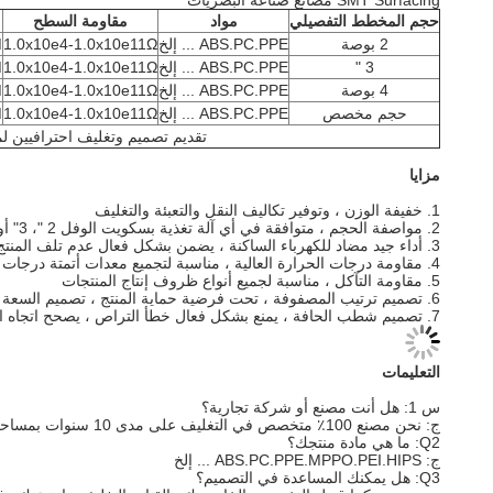
SMT Surfacing مصانع صناعة البصريات
حجم المخطط التفصيلي
مواد
مقاومة السطح
2 بوصة
ABS.PC.PPE ... إلخ
1.0x10e4-1.0x10e11Ω
M
3 "
ABS.PC.PPE ... إلخ
1.0x10e4-1.0x10e11Ω
M
4 بوصة
ABS.PC.PPE ... إلخ
1.0x10e4-1.0x10e11Ω
M
حجم مخصص
ABS.PC.PPE ... إلخ
1.0x10e4-1.0x10e11Ω
M
تقديم تصميم وتغليف احترافيين لم
مزايا
1. خفيفة الوزن ، وتوفير تكاليف النقل والتعبئة والتغليف
2. مواصفة الحجم ، متوافقة في أي آلة تغذية بسكويت الوفل 2 "، 3" أو 4 "
3. أداء جيد مضاد للكهرباء الساكنة ، يضمن بشكل فعال عدم تلف المنتج من خلال إطلاق مضاد للكهرباء الساكنة
4. مقاومة درجات الحرارة العالية ، مناسبة لتجميع معدات أتمتة درجات الحرارة العالية
5. مقاومة التآكل ، مناسبة لجميع أنواع ظروف إنتاج المنتجات
6. تصميم ترتيب المصفوفة ، تحت فرضية حماية المنتج ، تصميم السعة القصوى ، توفير التكاليف
7. تصميم شطب الحافة ، يمنع بشكل فعال خطأ التراص ، يصحح اتجاه التنسيب
التعليمات
س 1: هل أنت مصنع أو شركة تجارية؟
ج: نحن مصنع 100٪ متخصص في التغليف على مدى 10 سنوات بمساحة ورشة عمل 1500 متر مربع ، تقع في Shenzhen China.
Q2: ما هي مادة منتجك؟
ج: ABS.PC.PPE.MPPO.PEI.HIPS ... إلخ
Q3: هل يمكنك المساعدة في التصميم؟