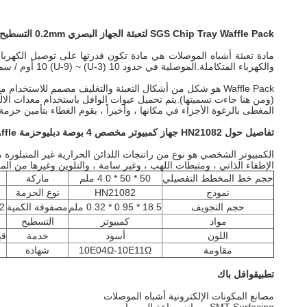
SGS Chip Tray Waffle Pack لتعبئة الجهاز البصري 0.2mm التسطيح
مادة تعبئة أشباه الموصلات هي مادة تكون قدرتها على توصيل الكهرب
والكهرباء المتكاملة.الموصلية في حدود 10 (U-3) ~ 10 (U-9) أوم / سم.في بعض الحالات ، يكون لأشباه الموصلات خاصية توصيل الكهرباء.
Waffle Pack هو شكل من أشكال التعبئة والتغليف مصمم للاست
(ومن هنا جاءت تسميتها).يتم تحميل عبوات الوافل باستخدام معدات الال
المغطى بالرغوة الأجزاء في مكانها ، وأخيراً ، يقوم الغطاء بتأمين حزمة 
تفاصيل حول HN210
82 جهاز كمبيوتر مخصص 4 بوصة دبليو
حزمة Affle
الإطفاء الذاتي ، ومثبطات اللهب ، وغير سامة ، والتلوين وغيرها من الم
حجم خط المخطط التفصيلي
50 * 50 * 4.0 ملم
ماركة
نموذج
HN21082
نوع الحزمة
حجم التجويف
18.5 * 0.95 * 0.32 ملم
مصفوفة الكمية
12 * 2 
مواد
كمبيوتر
التسطيح
اللون
أسود
خدمة
قبول
مقاومة
10E04Ω-10E11Ω
شهادة
تطبيق
وافل باك
مصانع المكونات الإلكترونية أشباه الموصلات