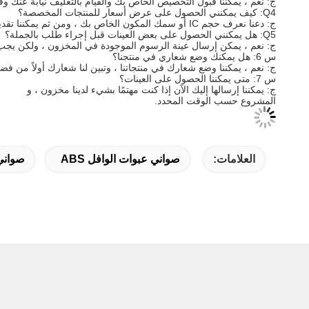
ج: نعم ، يمكننا قبول التخصيص الخاص بك والقيام بالتغليف نيابة عنك وفق
Q4: كيف يمكنني الحصول على عرض أسعار للمنتجات المخصصة؟
ج: دعنا نعرف حجم IC أو سمك المكون الخاص بك ، ومن ثم يمكننا تقديم عرض أسعار لك.
Q5: هل يمكنني الحصول على بعض العينات قبل إجراء طلب بالجملة؟
ج: نعم ، يمكن إرسال عينة الرسوم الموجودة في المخزون ، ولكن يج
س 6: هل يمكنك وضع شعاري في منتجنا؟
ج: نعم ، يمكننا وضع شعارك في منتجاتنا ، وتبين لنا شعارك أولاً من فض
س 7: متى يمكننا الحصول على العينات؟
ج: يمكننا إرسالها إليك الآن إذا كنت مهتمًا بشيء لدينا مخزون ، و
المشروع حسب الوقت المحدد.
العلامات:
صواني عبوات الوافل ABS
صواني 