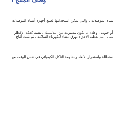
وصف المنتج
باه الموصلات ، والتي يمكن استخدامها لصنع أجهزة أشباه الموصلات
ة أو جيوب ، وعادة ما تكون مصنوعة من البلاستيك ، تشبه كعكة الإفطار
- يتم تغطية الأجزاء بورق مضاد للكهرباء الساكنة ، ثم يثبت التاج
ة غير المتبلورة مع أداء شامل ممتاز ، مما يجعل حزمة الوافل HN21082 عزلًا كهربائيًا ممتازًا واستطالة واستقرار الأبعاد ومقاومة التآكل الكيميائي.في نفس الوقت مع