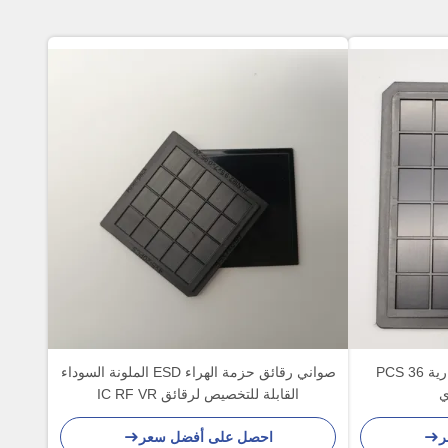
حزمة الفلفل ABS MPPO العارية 36 PCS
صواني رقائق حزمة الهراء ESD الملونة السوداء
ي
القابلة للتخصيص لرقائق IC RF VR
ر
احصل على أفضل سعر