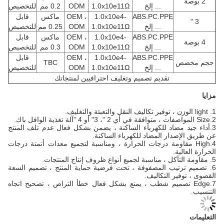
2 بوصة
... إلخ
1.0x10e11Ω
ODM
0.2 مم
للتخصيص
ABS.PC.PPE
1.0x10e4-
OEM ،
ماكس
قابل
3 "
... إلخ
1.0x10e11Ω
ODM
0.25 مم
للتخصيص
ABS.PC.PPE
1.0x10e4-
OEM ،
ماكس
قابل
4 بوصة
... إلخ
1.0x10e11Ω
ODM
0.3 مم
للتخصيص
ABS.PC.PPE
1.0x10e4-
OEM ،
قابل
حجم مخصص
TBC
... إلخ
1.0x10e11Ω
ODM
للتخصيص
تقديم تصميم وتغليف احترافيين لمنتجاتك
مزايا
1. light الوزن ، توفير تكاليف النقل والتعبئة والتغليف.
2.Size المواصفات ، متوافقة في أي 2 "، 3" أو 4 "آلة تغذية الوافل باك.
3.أداء جيد مضاد للكهرباء الساكنة ، يضمن بشكل فعال عدم تلف المنتج
عن طريق الإصدار المضاد للكهرباء الساكنة.
4.High مقاومة درجات الحرارة ، ومناسبة لتجميع معدات أتمتة درجات
الحرارة العالية.
5. مقاومة التآكل ، مناسبة لجميع أنواع ظروف إنتاج المنتجات.
6. تصميم ترتيب المصفوفة ، تحت فرضية حماية المنتج ، تصميم السعة
القصوى ، توفير التكاليف.
7.Edge تصميم شطب ، يمنع بشكل فعال خطأ التراص ، تصحيح اتجاه
التنسيب.
التعليمات