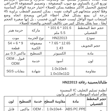
توزيع الدرج بالتساوي مع جيوب المصفوفة ، وتصميم المصفوفة الاحترافي
لتحقيق التحميل الأكثر منطقية.يمكن للعملاء اختيار حزمة الوافل المناسبة
وفقًا لحجم منتجاتهم.في الوقت نفسه ، يمكن لتصميم الشطب بزاوية 45
درجة أن يمنع بشكل فعال أخطاء التراص ويصحح اتجاه وضع
المنتجات.عبوة الوافل ليست خفيفة الوزن فحسب ، بل إنها صغيرة الحجم
أيضًا ، مما يقلل بشكل كبير من تكاليف الشحن والتعبئة للعملاء.
حجم خط المخطط
101.6 * 101.6 *
ماركة
حزمة هينر
التفصيلي
5.5 ملم
نموذج
HN22013
نوع الحزمة
موت
12.65 * 7.65 *
مصفوفة
9 * 6 = 54
حجم التجويف
1.43
الكمية
قطعة
مادة
الكمبيوتر
التسطيح
ماكس 0.3 مم
قبول OEM ،
لون
أسود
خدمة
ODM
1.0x10e4-
مقاومة
شهادة
بنفايات SGS
1.0x10e11Ω
طلب
التابع
صينية رقاقة HN22013
أنظمة تسليم التغليف IC المضمنة
نظام أشباه الموصلات الجزئي وأنون
حجم المخطط
مادة
مقاومة السطح
خدمة
التسطيح
لون
التفصيلي
ABS.PC.PPE
1.0x10e4-
OEM ،
ماكس
قابل