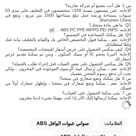
س 1: هل أنت مصنع أو شركة تجارية؟
الإجابة: نحن مصنعون بنسبة 100٪ متخصصون في التغليف على مدى 10
سنوات بمساحة ورشة عمل تبلغ مساحتها 1500 متر مربع ، وتقع في
Shenzhen China.
Q2: ما هي مادة منتجك؟
الإجابة: ABS.PC.PPE.MPPO.PEI.HIPS ... إلخ
Q3: هل يمكنك المساعدة في التصميم؟
الإجابة: نعم ، يمكننا قبول التخصيص الخاص بك والقيام بالتغليف نيابة عنك
وفقًا لمتطلباتك.
Q4: كيف يمكنني الحصول على عرض أسعار للمنتجات المخصصة؟
الإجابة: أخبرنا بحجم IC أو سمك المكون ، ومن ثم يمكننا تقديم عرض
أسعار لك.
Q5: هل يمكنني الحصول على بعض العينات قبل إجراء طلب بالجملة؟
الإجابة: نعم ، يمكن إرسال عينة الرسوم الموجودة في المخزون ، ولكن
يجب أن تدفع رسوم الشحن بنفسك.
س 6: هل يمكنك وضع شعاري في منتجنا؟
الإجابة: نعم ، يمكننا وضع شعارك في منتجنا ، وإظهار شعارك أولاً من
فضلك.
س 7: متى يمكننا الحصول على العينات؟
الإجابة: يمكننا إرسالها إليك الآن إذا كنت مهتمًا بشيء لدينا مخزون.
العلامات:
صواني عبوات الوافل ABS