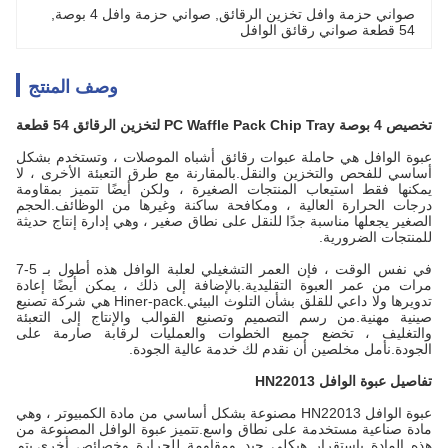
صواني حزمة وافل تخزين الرقائق
, 
صواني حزمة وافل 4 بوصة
, 
54 قطعة صواني رقائق الوافل
وصف المنتج
تخصيص 4 بوصة PC Waffle Pack Chip Tray لتخزين الرقائق 54 قطعة
عبوة الوافل هي حاملة عبوات رقائق أشباه الموصلات ، وتستخدم بشكل
أساسي للفحص والتخزين والنقل.بالمقارنة مع طرق التعبئة الأخرى ، لا
يمكنها فقط استيعاب المنتجات الصغيرة ، ولكن أيضًا تتميز بمقاومة
درجات الحرارة العالية ، ومكافحة ساكنة وغيرها من الوظائف.الحجم
الصغير يجعلها مناسبة جدًا للنقل على نطاق صغير ، وهي إدارة إنتاج حديثة
للمنتجات الضرورية.
في نفس الوقت ، فإن العمر التشغيلي لعلبة الوافل هذه أطول بـ 5-7
مرات من عمر العبوة التقليدية.بالإضافة إلى ذلك ، يمكن أيضًا إعادة
تدويرها ولا داعي للقلق بشأن التلوث البيئي.Hiner-pack هي شركة تصنيع
صينية مهنية.من رسم التصميم وتصنيع القوالب والإنتاج إلى التعبئة
والتغليف ، تخضع جميع الخطوات والعمليات لرقابة صارمة على
الجودة.نأمل مخلصين أن نقدم لك خدمة عالية الجودة.
تفاصيل عبوة الوافل HN22013
عبوة الوافل HN22013 مصنوعة بشكل أساسي من مادة الكمبيوتر ، وهي
مادة صناعية مستخدمة على نطاق واسع.تتميز عبوة الوافل المصنوعة من
هذه المادة باستقرار هيكلي جيد ومقاومة للحرارة وخصائص أخرى.يتم