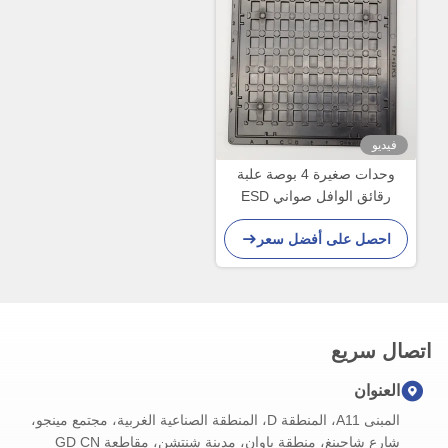
فيديو
وحدات صغيرة 4 بوصة علبة
رقائق الوافل صواني ESD
مستقرة مكافحة ساكنة
احصل على أفضل سعر
اتصال سريع
العنوان
المبنى A11، المنطقة D، المنطقة الصناعية الغربية، مجتمع مينجو،
شارع شاجينغ، منطقة باوان، مدينة شنتشن، مقاطعة GD CN