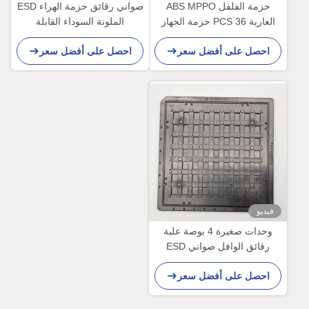
حزمة الفلفل ABS MPPO
صواني رقائق حزمة الهراء ESD
العارية 36 PCS حزمة الجهاز
الملونة السوداء القابلة
البصري
للتخصيص لرقائق IC RF VR
احصل على أفضل سعر
احصل على أفضل سعر
فيديو
وحدات صغيرة 4 بوصة علبة
رقائق الوافل صواني ESD
مستقرة مكافحة ساكنة
احصل على أفضل سعر