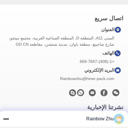
اتصال سريع
العنوان
المبنى A11، المنطقة D، المنطقة الصناعية الغربية، مجتمع مينجو،
شارع شاجينغ، منطقة باوان، مدينة شنتشن، مقاطعة GD CN
الهاتف
+1-(408)-669-7847
البريد الإلكتروني
Rainbowzhu@hiner-pack.com
نشرتنا الإخبارية
اشترك في نشرتنا الإخبارية للحصول على خصومات وأكثر.
Rainbow Zhu