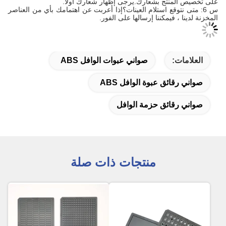
على تخصيص المنتج بشعارك.يرجى إظهار شعارك أولاً.
س 6: متى نتوقع استلام العينات؟إذا أعربت عن اهتمامك بأي من العناصر
المخزنة لدينا ، فيمكننا إرسالها على الفور.
العلامات:
صواني عبوات الوافل ABS
صواني رقائق عبوة الوافل ABS
صواني رقائق حزمة الوافل
منتجات ذات صلة