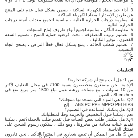
2. مواصفة الحجم ، متوافقة في أي آلة تغذية بسكويت الوفل 2 "، 3" أو 4
".
3. أداء جيد مضاد للكهرباء الساكنة ، يضمن بشكل فعال عدم تلف المنتج
عن طريق الإصدار المضاد للكهرباء الساكنة.
4. مقاومة درجات الحرارة العالية ، مناسبة لتجميع معدات أتمتة درجات
الحرارة العالية.
5. مقاومة التآكل ، مناسبة لجميع أنواع ظروف إنتاج المنتجات.
6. تصميم ترتيب المصفوفة ، تحت فرضية حماية المنتج ، تصميم السعة
القصوى ، توفير التكاليف.
7. تصميم شطب الحافة ، يمنع بشكل فعال خطأ التراص ، يصحح اتجاه
التنسيب.
التعليمات
س 1: هل أنت منتج أم شركة تجارية؟
الإجابة: نحن مصنعون متخصصون بنسبة 100٪ في مجال التغليف لأكثر
من 10 سنوات ، مع مساحة ورشة عمل تبلغ 1500 متر مربع تقع في
Shenzhen ، الصين.
Q2: ما هي المواد التي تستخدمها منتجاتك؟
ABS.PC.PPE.MPPO.PEI.HIPS ... إلخ
Q3: هل يمكنك المساعدة في التصميم؟
نعم ، يمكننا قبول التخصيص والحزمة وفقًا لمتطلباتك.
Q4: هل يمكنني طلب بعض العينات قبل تقديم طلب بالجملة؟نعم ، يمكننا
تقديم عينات مجانية من مخزوننا ، ومع ذلك ، ستكون رسوم الشحن على
نفقتك الخاصة.
س 5: هل من الممكن أن تدمج شعاري في المنتج؟بالتأكيد ، نحن قادرون