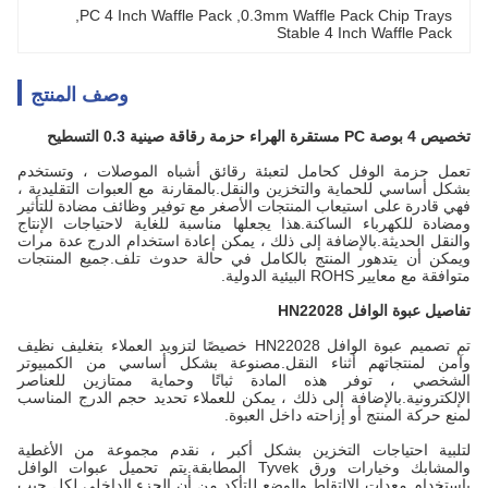
, 
PC 4 Inch Waffle Pack
, 
0.3mm Waffle Pack Chip Trays
Stable 4 Inch Waffle Pack
وصف المنتج
تخصيص 4 بوصة PC مستقرة الهراء حزمة رقاقة صينية 0.3 التسطيح
تعمل حزمة الوفل كحامل لتعبئة رقائق أشباه الموصلات ، وتستخدم
بشكل أساسي للحماية والتخزين والنقل.بالمقارنة مع العبوات التقليدية ،
فهي قادرة على استيعاب المنتجات الأصغر مع توفير وظائف مضادة للتأثير
ومضادة للكهرباء الساكنة.هذا يجعلها مناسبة للغاية لاحتياجات الإنتاج
والنقل الحديثة.بالإضافة إلى ذلك ، يمكن إعادة استخدام الدرج عدة مرات
ويمكن أن يتدهور المنتج بالكامل في حالة حدوث تلف.جميع المنتجات
متوافقة مع معايير ROHS البيئية الدولية.
تفاصيل عبوة الوافل HN22028
تم تصميم عبوة الوافل HN22028 خصيصًا لتزويد العملاء بتغليف نظيف
وآمن لمنتجاتهم أثناء النقل.مصنوعة بشكل أساسي من الكمبيوتر
الشخصي ، توفر هذه المادة ثباتًا وحماية ممتازين للعناصر
الإلكترونية.بالإضافة إلى ذلك ، يمكن للعملاء تحديد حجم الدرج المناسب
لمنع حركة المنتج أو إزاحته داخل العبوة.
لتلبية احتياجات التخزين بشكل أكبر ، نقدم مجموعة من الأغطية
والمشابك وخيارات ورق Tyvek المطابقة.يتم تحميل عبوات الوافل
باستخدام معدات الالتقاط والوضع للتأكد من أن الجزء الداخلي لكل جيب