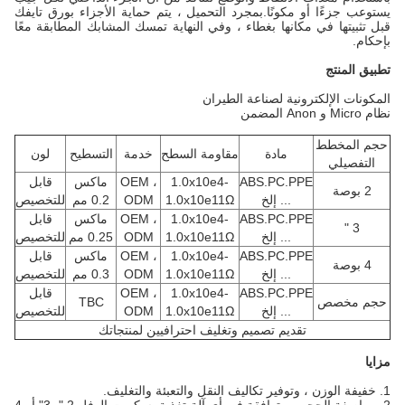
يستوعب جزءًا أو مكونًا.بمجرد التحميل ، يتم حماية الأجزاء بورق تايفك
قبل تثبيتها في مكانها بغطاء ، وفي النهاية تمسك المشابك المطابقة معًا
بإحكام.
تطبيق المنتج
المكونات الإلكترونية لصناعة الطيران
نظام Micro و Anon المضمن
حجم المخطط
مادة
مقاومة السطح
خدمة
التسطيح
لون
التفصيلي
ABS.PC.PPE
1.0x10e4-
OEM ،
ماكس
قابل
2 بوصة
... إلخ
1.0x10e11Ω
ODM
0.2 مم
للتخصيص
ABS.PC.PPE
1.0x10e4-
OEM ،
ماكس
قابل
3 "
... إلخ
1.0x10e11Ω
ODM
0.25 مم
للتخصيص
ABS.PC.PPE
1.0x10e4-
OEM ،
ماكس
قابل
4 بوصة
... إلخ
1.0x10e11Ω
ODM
0.3 مم
للتخصيص
ABS.PC.PPE
1.0x10e4-
OEM ،
قابل
حجم مخصص
TBC
... إلخ
1.0x10e11Ω
ODM
للتخصيص
تقديم تصميم وتغليف احترافيين لمنتجاتك
مزايا
1. خفيفة الوزن ، وتوفير تكاليف النقل والتعبئة والتغليف.